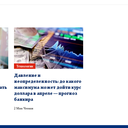
Технологии
Давление и
неопределенность: до какого
ать
максимума может дойти курс
доллара в апреле — прогноз
банкира
2 Мин Чтения