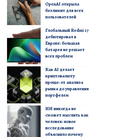
OpenAI открыла
безлимит для всех
пользователей
Глобальный Redmi 17
дебютировал в
Европе: большая
батарея не решает
всех проблем
Как AI делает
криптовалюту
проще: от анализа
рынка до управления
портфелем
ИИ никогда не
сможет мыслить как
человек: новое
исследование
объяснило почему