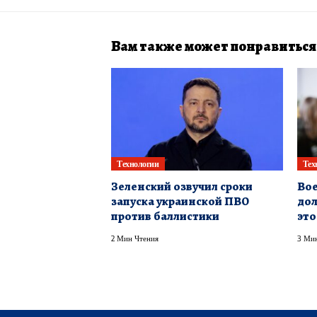
Вам также может понравиться
Технологии
Тех
Зеленский озвучил сроки
Вое
запуска украинской ПВО
дол
против баллистики
это
2 Мин Чтения
3 Мин