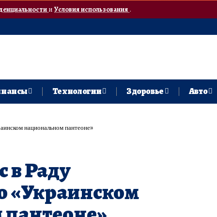
денциальности
и
Условия использования
.
нансы
Технологии
Здоровье
Авто
краинском национальном пантеоне»
с в Раду
о «Украинском
 пантеоне»