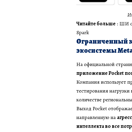
Ин
Читайте больше
: ШИ о
Spark
Ограниченный з
экосистемы Met
На официальной страни
приложение Pocket пок
Компания использует пра
тестирования нагрузки 
количестве региональн
Выход Pocket отображае
направленную на
агрес
интеллекта во все пот