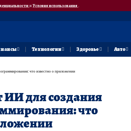
денциальности
и
Условия использования
.
нансы
Технологии
Здоровье
Авто
программирования: что известно о приложении
т ИИ для создания
аммирования: что
риложении