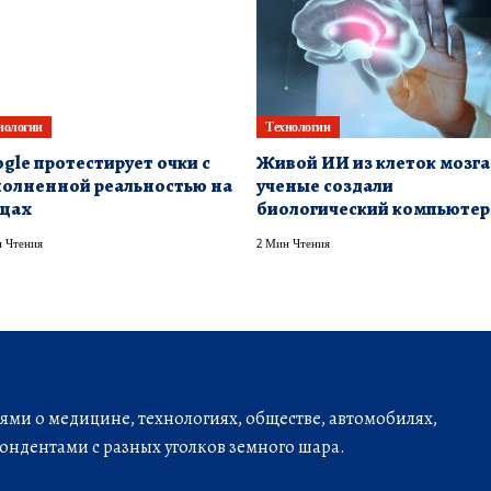
нологии
Технологии
gle протестирует очки с
Живой ИИ из клеток мозга
олненной реальностью на
ученые создали
цах
биологический компьютер
 Чтения
2 Мин Чтения
ми о медицине, технологиях, обществе, автомобилях,
ондентами с разных уголков земного шара.