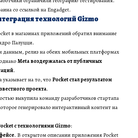
азработчики ограничили географию тестирования.
ина со ссылкой на Engadget.
нтеграция технологий Gizmo
ocket в магазинах приложений обратил внимание
ндро Палуцци.
м данным, релиз на обеих мобильных платформах
 однако
Meta воздержалась от публичных
таций
.
 указывает на то, что
Pocket стал результатом
звестного проекта
.
ностью выкупила команду разработчиков стартапа
оторое генерировало интерактивный контент на
Pocket с технологиями Gizmo
:
фейсе
. В открытом описании приложения Pocket