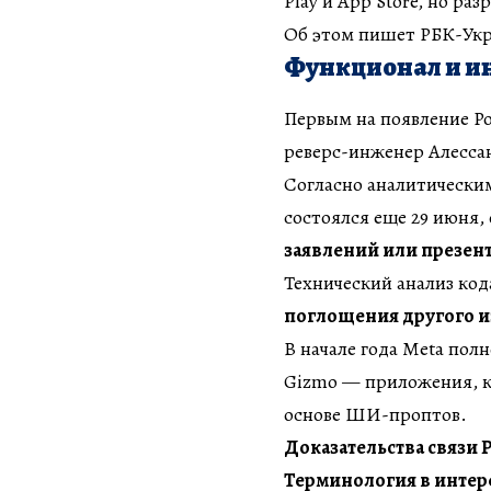
Play и App Store, но р
Об этом пишет РБК-Укра
Функционал и и
Первым на появление P
реверс-инженер Алесса
Согласно аналитически
состоялся еще 29 июня,
заявлений или презен
Технический анализ кода
поглощения другого и
В начале года Meta пол
Gizmo — приложения, к
основе ШИ-проптов.
Доказательства связи 
Терминология в интер