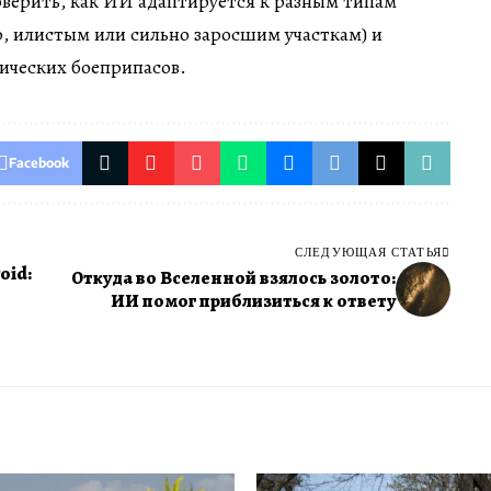
верить, как ИИ адаптируется к разным типам
, илистым или сильно заросшим участкам) и
ических боеприпасов.
Facebook
СЛЕДУЮЩАЯ СТАТЬЯ
oid:
Откуда во Вселенной взялось золото:
ИИ помог приблизиться к ответу