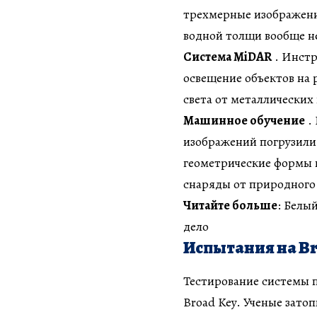
трехмерные изображени
водной толщи вообще н
Система MiDAR
. Инстр
освещение объектов на 
света от металлических
Машинное обучение
.
изображений погрузили
геометрические формы 
снаряды от природного 
Читайте больше
: Белы
дело
Испытания на Br
Тестирование системы 
Broad Key. Ученые зато