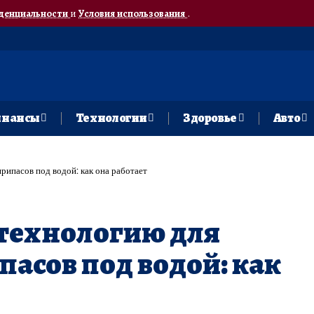
денциальности
и
Условия использования
.
нансы
Технологии
Здоровье
Авто
рипасов под водой: как она работает
 технологию для
пасов под водой: как