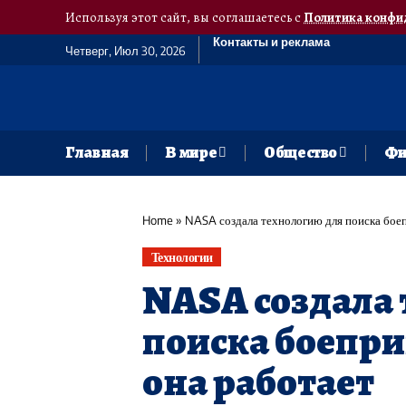
Используя этот сайт, вы соглашаетесь с
Политика конфи
Контакты и реклама
Четверг, Июл 30, 2026
Главная
В мире
Общество
Фи
Home
»
NASA создала технологию для поиска боеп
Технологии
NASA создала
поиска боепри
она работает