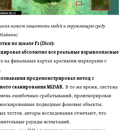
логия может защитить людей и окружающую среду
 Майами)
ки по шкале F1 (Dice):
цировал абсолютно все реальные взрывоопасные
 их на финальных картах красными маркерами с
.
познавания продемонстрировал метод с
ного сканирования MiDAR
. В то же время, система
овень ошибочных срабатываний, проигнорировав
амаскированные подводные фоновые объекты.
ых тестов, авторы исследования отмечают, что
лнительные раунды испытаний.