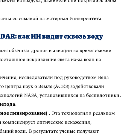
бъекты из воздуха, даже если они покрылись илом
аина со ссылкой на материал Университета
MiDAR: как ИИ видит сквозь воду
для обычных дронов и авиации во время съемки
постоянное искривление света из-за волн на
ичение, исследователи под руководством Веда
о центра наук о Земле (ACES) задействовали
ехнологий NASA, установившихся на беспилотники.
метода
:
тное линзирование)
. Эта технология в реальном
и компенсирует оптические искажения,
баний волн. В результате ученые получают