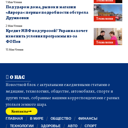
Технологии
1 Мин Чтения
Под ударом дома, рынок и магазин
«Аврора»: первые подробности обстрела
Дружковки
Технологии
2 Мин Чтения
Кредит МВФ под угрозой? Украина хочет
изменить условия программы из-за
ФОПов
Технологии
15 Мин Чтения
О НАС
Новостной блок с актуальными ежедневными статьями о
медицине, технологиях, обществе, автомобилях, спорте и
других темах, собранные нашими корреспондентами с разных
уголков земного шара.
Контакты
ГЛАВНАЯ
В МИРЕ
ОБЩЕСТВО
ФИНАНСЫ
ТЕХНОЛОГИИ
ЗДОРОВЬЕ
АВТО
СПОРТ