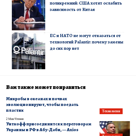
поликремний: США хотят ослабить
зависимость от Китая
ЕС и НАТО не могут отказаться от
технологий Palantir: почему замены
до сих пор нет
Вам также может понравиться
Микробы в океанах и почвах
эволюционируют, чтобы поедать
пластик
Технологии
2 Мин Чтения
Уиткофф присоединится к переговорам
Украины и РФ в Абу-Даби, — Axios