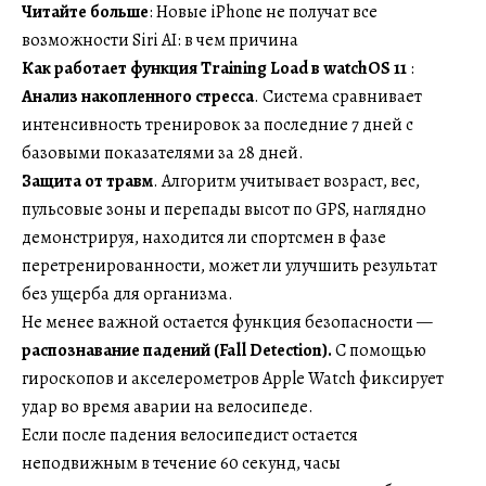
Читайте больше
: Новые iPhone не получат все
возможности Siri AI: в чем причина
Как работает функция Training Load в watchOS 11
:
Анализ накопленного стресса
. Система сравнивает
интенсивность тренировок за последние 7 дней с
базовыми показателями за 28 дней.
Защита от травм
. Алгоритм учитывает возраст, вес,
пульсовые зоны и перепады высот по GPS, наглядно
демонстрируя, находится ли спортсмен в фазе
перетренированности, может ли улучшить результат
без ущерба для организма.
Не менее важной остается функция безопасности —
распознавание падений (Fall Detection).
С помощью
гироскопов и акселерометров Apple Watch фиксирует
удар во время аварии на велосипеде.
Если после падения велосипедист остается
неподвижным в течение 60 секунд, часы