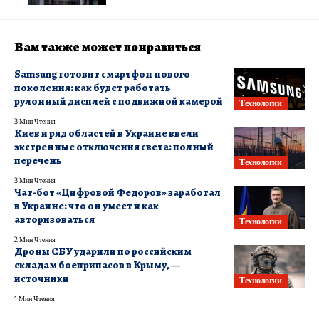
Вам также может понравиться
Samsung готовит смартфон нового
поколения: как будет работать
рулонный дисплей с подвижной камерой
Технологии
3 Мин Чтения
Киев и ряд областей в Украине ввели
экстренные отключения света: полный
перечень
Технологии
3 Мин Чтения
Чат-бот «Цифровой Федоров» заработал
в Украине: что он умеет и как
авторизоваться
Технологии
2 Мин Чтения
Дроны СБУ ударили по российским
складам боеприпасов в Крыму, —
источники
Технологии
1 Мин Чтения