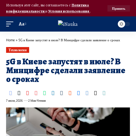
Используя этот сайт, вы соглашаетесь с
Политика
Принять
конфиденциальности
и
Условия использования
.
Аа
Home
»
5G в Киеве запустят в июле? В Минцифре сделали заявление о сроках
Технологии
5G в Киеве запустят в июле? В
Минцифре сделали заявление
о сроках
7 июля, 2026
2 Мин Чтения