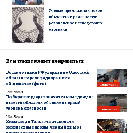
Ученые предложили новое
объяснение реальности:
резонансное исследование
отозвали
Вам также может понравиться
Беспилотники РФ ударили по Одесской
области: горели радиорынок и
общежитие (фото)
Технологии
1 Мин Чтения
По Украине ударят значительные дожди:
в шести областях объявлен первый
уровень опасности
Технологии
1 Мин Чтения
Химзавод в Тольятти атаковали
неизвестные дроны: черный дым от
пожара окутал город