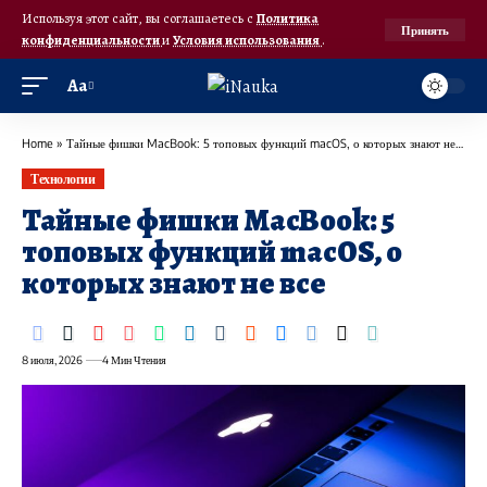
Используя этот сайт, вы соглашаетесь с
Политика
Принять
конфиденциальности
и
Условия использования
.
Аа
Home
»
Тайные фишки MacBook: 5 топовых функций macOS, о которых знают не все
Технологии
Тайные фишки MacBook: 5
топовых функций macOS, о
которых знают не все
8 июля, 2026
4 Мин Чтения