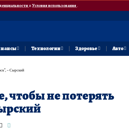
денциальности
и
Условия использования
.
нансы
Технологии
Здоровье
Авто
ск”, – Сырский
е, чтобы не потерять
Сырский