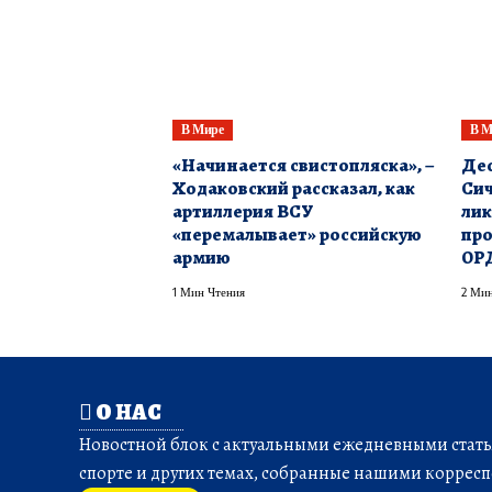
В Мире
В М
«Начинается свистопляска», –
​Де
Ходаковский рассказал, как
Сич
артиллерия ВСУ
лик
«перемалывает» российскую
про
армию
ОР
1 Мин Чтения
2 Мин
О НАС
Новостной блок с актуальными ежедневными статья
спорте и других темах, собранные нашими корресп