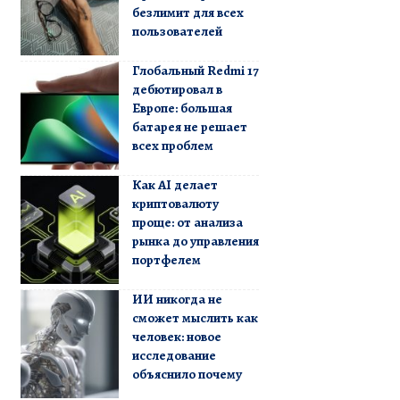
безлимит для всех
пользователей
Глобальный Redmi 17
дебютировал в
Европе: большая
батарея не решает
всех проблем
Как AI делает
криптовалюту
проще: от анализа
рынка до управления
портфелем
ИИ никогда не
сможет мыслить как
человек: новое
исследование
объяснило почему