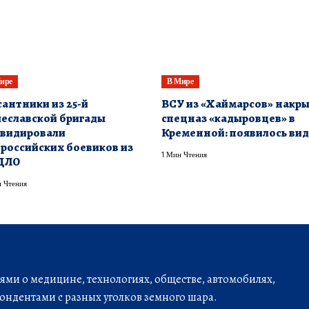
ире
В Мире
сантники из 25-й
ВСУ из «Хаймарсов» накр
еславской бригады
спецназ «кадыровцев» в
видировали
Кременной: появилось ви
российских боевиков из
1 Мин Чтения
ДЛО
 Чтения
ми о медицине, технологиях, обществе, автомобилях,
ондентами с разных уголков земного шара.