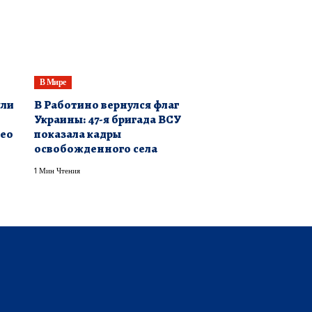
В Мире
ыли
​В Работино вернулся флаг
Украины: 47-я бригада ВСУ
део
показала кадры
освобожденного села
1 Мин Чтения