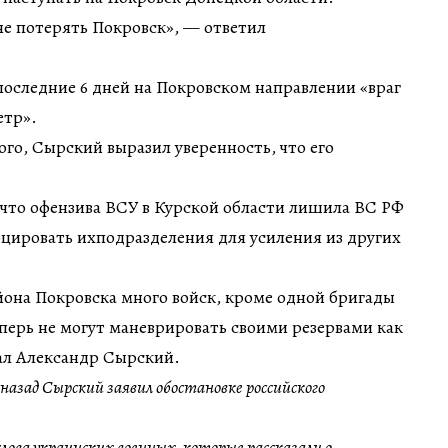
не потерять Покровск», — ответил
 последние 6 дней на Покровском направлении «враг
етр».
го, Сырский выразил уверенность, что его
 что офензива ВСУ в Курской области лишила ВС РФ
цировать ихподразделения для усиления из других
айона Покровска много войск, кроме одной бригады
перь не могут маневрировать своими резервами как
л Александр Сырский.
назад Сырский заявил обостановке российского
слова украинских военных, которые рассказали о