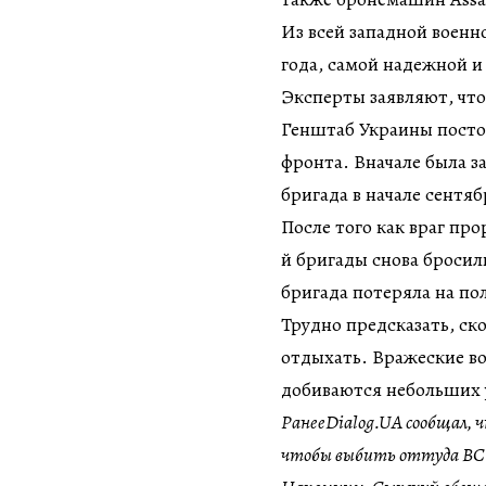
Из всей западной военн
года, самой надежной и
Эксперты заявляют, что 
Генштаб Украины постоя
фронта. Вначале была з
бригада в начале сентя
После того как враг про
й бригады снова бросил
бригада потеряла на по
Трудно предсказать, ск
отдыхать. Вражеские во
добиваются небольших у
РанееDialog.UA сообщал, ч
чтобы выбить оттуда ВС