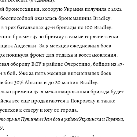
ой бронетехники, которую Украина получила с 2022
 боеспособной оказалась бронемашина Bradley.
в трех батальонах 47-й бригады по 100 Bradley.
нно бросает 47-ю бригаду в самые горячие точки
ащита Авдеевки. За 9 месяцев ежедневных боев
бря покинула фронт для отдыха и восстановления.
рвал оборону ВСУ в районе Очеретино, бойцов из 47-
и в бой. Уже за пять месяцев интенсивных боев
ле боя 30% Abrams и до 20 машин Bradley.
олько времени 47-я механизированная бригада будет
йска все еще продвигаются к Покровску и также
спехов к северу и югу от города.
то армия Путина ведет бои в районеУкраинска и Горянка,
У.