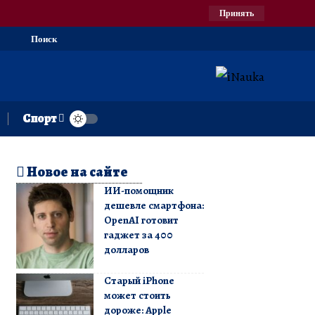
Принять
Поиск
Спорт
Новое на сайте
ИИ-помощник
дешевле смартфона:
OpenAI готовит
гаджет за 400
долларов
Старый iPhone
может стоить
дороже: Apple