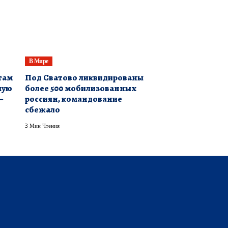
В Мире
там
Под Сватово ликвидированы
шую
более 500 мобилизованных
–
россиян, командование
сбежало
3 Мин Чтения