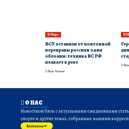
В Мире
В М
ВСУ оставили от понтонной
Гер
переправы россиян одни
дип
обломки: техника ВС РФ
ста
плавает в реке
3 Мин
2 Мин Чтения
О НАС
Новостной блок с актуальными ежедневными статья
спорте и других темах, собранные нашими корресп
Контакты