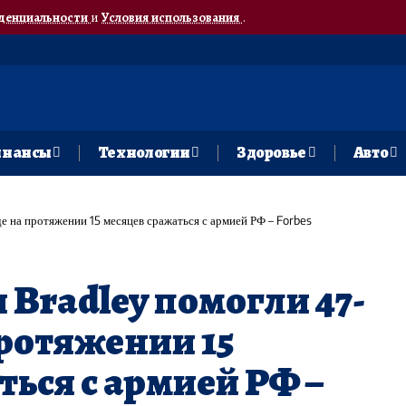
денциальности
и
Условия использования
.
нансы
Технологии
Здоровье
Авто
е на протяжении 15 месяцев сражаться с армией РФ – Forbes
Bradley помогли 47-
протяжении 15
ться с армией РФ –