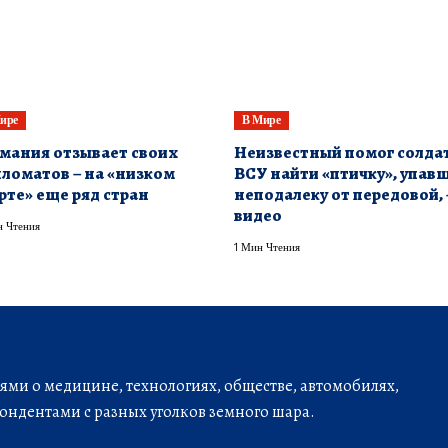
ире
В Мире
мания отзывает своих
Неизвестный помог солда
ломатов – на «низком
ВСУ найти «птичку», упав
рте» еще ряд стран
неподалеку от передовой, 
видео
 Чтения
1 Мин Чтения
ми о медицине, технологиях, обществе, автомобилях,
ондентами с разных уголков земного шара.