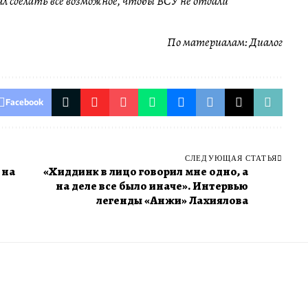
 сделать все возможное, чтобы ВСУ не отдали
По материалам:
Диалог
Facebook
СЛЕДУЮЩАЯ СТАТЬЯ
 на
«Хиддинк в лицо говорил мне одно, а
на деле все было иначе». Интервью
легенды «Анжи» Лахиялова