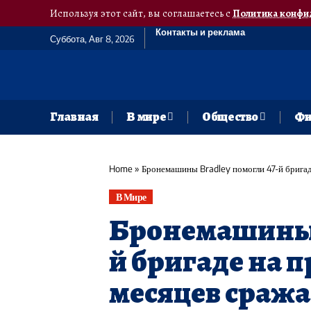
Используя этот сайт, вы соглашаетесь с
Политика конфи
Контакты и реклама
Суббота, Авг 8, 2026
Главная
В мире
Общество
Фи
Home
»
​Бронемашины Bradley помогли 47-й бригад
В Мире
​Бронемашины 
й бригаде на 
месяцев сража