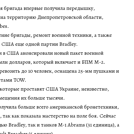
7-я бригада впервые получила передышку,
на территорию Днепропетровской области,
bes.
ение бригады, ремонт военной техники, а также
т США еще одной партии Bradley.
ли в США анонсировали новый пакет военной
млн долларов, который включает и БПМ М-2.
евозить до 10 человек, оснащена 25-мм пушками и
етами TOW.
 которые проставят США Украине, неизвестно,
омещения их больше тысячи.
получила больше всего американской бронетехники,
, так как показала мастерство на поле боя. Сейчас
ью Bradley, так и танков M-1 Abrams (31 единица), а
lt Breacher (6 единиц).