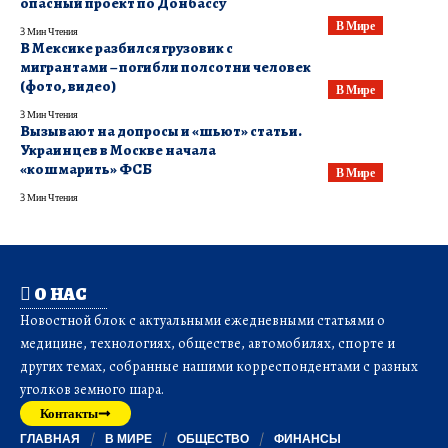
опасный проект по Донбассу
В Мире
3 Мин Чтения
В Мексике разбился грузовик с
мигрантами – погибли полсотни человек
(фото, видео)
В Мире
3 Мин Чтения
Вызывают на допросы и «шьют» статьи.
Украинцев в Москве начала
«кошмарить» ФСБ
В Мире
3 Мин Чтения
О НАС
Новостной блок с актуальными ежедневными статьями о
медицине, технологиях, обществе, автомобилях, спорте и
других темах, собранные нашими корреспондентами с разных
уголков земного шара.
Контакты
ГЛАВНАЯ
В МИРЕ
ОБЩЕСТВО
ФИНАНСЫ