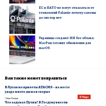
ЕС и НАТО не могут отказаться от
технологий Palantir: почему замены
до сих пор нет
Украинцы создают ИИ без облака:
MacPaw готовит обновления для
macOS
Вам также может понравиться
​В Луганске прилеты ATACMS – на месте
удара много дыма и скорые
В Мире
1 Мин Чтения
Что задумал Путин? В Госдуму внесли