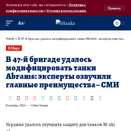
Используя этот сайт, вы соглашаетесь с
Политика
Принять
конфиденциальности
и
Условия использования
.
Аа
Home
»
​В 47-й бригаде удалось модифицировать танки Abrams: эксперты озвучили главные преимущества – СМИ
В Мире
​В 47-й бригаде удалось
модифицировать танки
Abrams: эксперты озвучили
главные преимущества – СМИ
8 октября, 2024
3 Мин Чтения
Украине удалось улучшить защиту для танков M-1A1