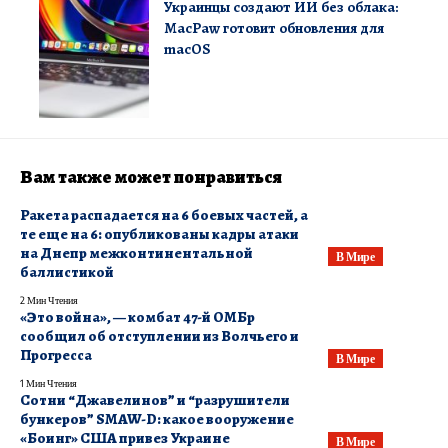
Украинцы создают ИИ без облака:
MacPaw готовит обновления для
macOS
Вам также может понравиться
​Ракета распадается на 6 боевых частей, а
те еще на 6: опубликованы кадры атаки
на Днепр межконтинентальной
В Мире
баллистикой
2 Мин Чтения
«Это война», — комбат 47-й ОМБр
сообщил об отступлении из Волчьего и
Прогресса
В Мире
1 Мин Чтения
Сотни “Джавелинов” и “разрушители
бункеров” SMAW-D: какое вооружение
«Боинг» США привез Украине
В Мире