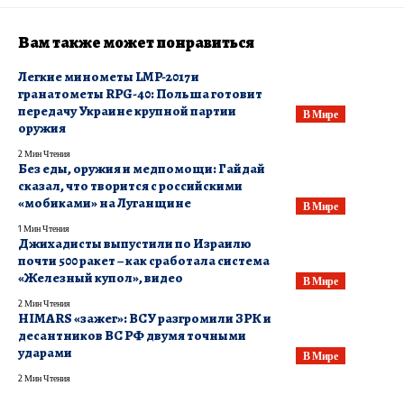
Вам также может понравиться
​Легкие минометы LMP-2017 и
гранатометы RPG-40: Польша готовит
передачу Украине крупной партии
В Мире
оружия
2 Мин Чтения
Без еды, оружия и медпомощи: Гайдай
сказал, что творится с российскими
«мобиками» на Луганщине
В Мире
1 Мин Чтения
Джихадисты выпустили по Израилю
почти 500 ракет – как сработала система
«Железный купол», видео
В Мире
2 Мин Чтения
​HIMARS «зажег»: ВСУ разгромили ЗРК и
десантников ВС РФ двумя точными
ударами
В Мире
2 Мин Чтения