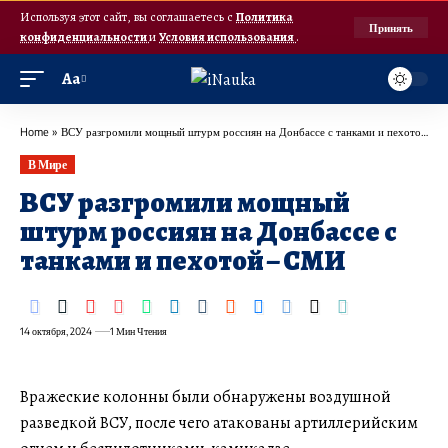
Используя этот сайт, вы соглашаетесь с
Политика
Принять
конфиденциальности
и
Условия использования
.
Аа
Home
»
ВСУ разгромили мощный штурм россиян на Донбассе с танками и пехотой – СМИ
В Мире
ВСУ разгромили мощный
штурм россиян на Донбассе с
танками и пехотой – СМИ
14 октября, 2024
1 Мин Чтения
Вражеские колонны были обнаружены воздушной
разведкой ВСУ, после чего атакованы артиллерийским