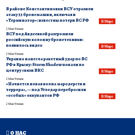
​В районе Константиновки ВСУ отразили
атаку 33 бронемашин, включая и
«Терминатор»: известны потери ВС РФ
В Мире
2 Мин Чтения
ВСУ под Авдеевкой разгромили
российскую колонну бронетехники:
появилось видео
В Мире
2 Мин Чтения
Украина нанесла ракетный удар по ВС
РФ в Крыму: Storm Shadow попали по
центру связи ВКС
В Мире
2 Мин Чтения
«Начнется новая волна мародерств и
террора», — под Угледар перебросили
«особых» оккупантов РФ
В Мире
2 Мин Чтения
О НАС