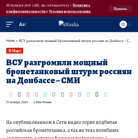
Используя этот сайт, вы соглашаетесь с
Политика
Принять
конфиденциальности
и
Условия использования
.
Аа
Home
»
ВСУ разгромили мощный бронетанковый штурм россиян на Донбассе – СМИ
В Мире
ВСУ разгромили мощный
бронетанковый штурм россиян
на Донбассе – СМИ
21 октября, 2024
2 Мин Чтения
На опубликованном в Сети видео горит подбитая
российская бронетехника, а также тела погибших