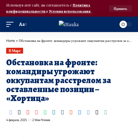
Используя этот сайт, вы соглашаетесь с
Политика
Принять
конфиденциальности
и
Условия использования
.
Аа
Home
»
Обстановка на фронте: командиры угрожают оккупантам расстрелом за оставленные позиции – “Хортица”
В Мире
Обстановка на фронте:
командиры угрожают
оккупантам расстрелом за
оставленные позиции –
«Хортица»
4 февраля, 2025
2 Мин Чтения