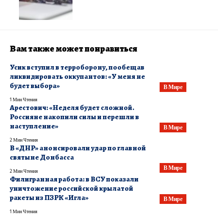
Вам также может понравиться
Усик вступил в терроборону, пообещав
ликвидировать оккупантов: «У меня не
будет выбора»
В Мире
1 Мин Чтения
​Арестович: «Неделя будет сложной.
Россияне накопили силы и перешли в
наступление»
В Мире
2 Мин Чтения
​В «ДНР» анонсировали удар по главной
святыне Донбасса
В Мире
2 Мин Чтения
Филигранная работа: в ВСУ показали
уничтожение российской крылатой
ракеты из ПЗРК «Игла»
В Мире
1 Мин Чтения