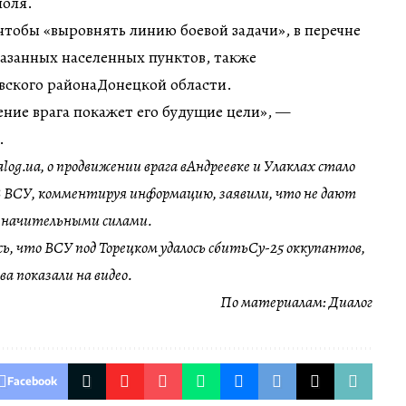
поля.
чтобы «выровнять линию боевой задачи», в перечне
азанных населенных пунктов, также
вского районаДонецкой области.
ние врага покажет его будущие цели», —
.
og.ua, о продвижении врага вАндреевке и Улаклах стало
 В ВСУ, комментируя информацию, заявили, что не дают
значительными силами.
ось, что ВСУ под Торецком удалось сбитьСу-25 оккупантов,
ва показали на видео.
По материалам:
Диалог
Facebook