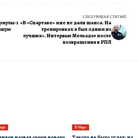
СЛЕДУЮЩАЯ СТАТЬЯ
рмулы-1
«В «Спартаке» мне не дали шанса. На
учшую
тренировках я был одним из
лучших». Интервью Мелкадзе после
возвращения в РПЛ
ире
В Мире
илов назвал сроки нового
Такого не было 10 лет: на