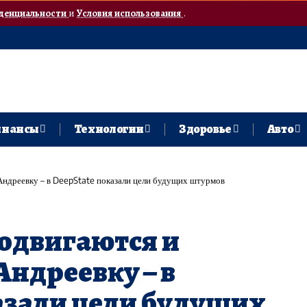
денциальности
и
Условия использования
.
нансы
Технологии
Здоровье
Авто
ндреевку – в ​DeepState показали цели будущих штурмов
одвигаются и
дреевку – в ​
азали цели будущих