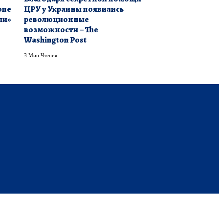
опе
ЦРУ у Украины появились
ли»
революционные
возможности – The
Washington Post
3 Мин Чтения