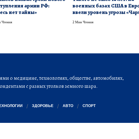
тупления армии РФ:
военных базах США в Евр
есь нет тайны»
ввели уровень угрозы «Чар
 Чтения
2 Мин Чтения
ми о медицине, технологиях, обществе, автомобилях,
ондентами с разных уголков земного шара.
ЕХНОЛОГИИ
ЗДОРОВЬЕ
АВТО
СПОРТ