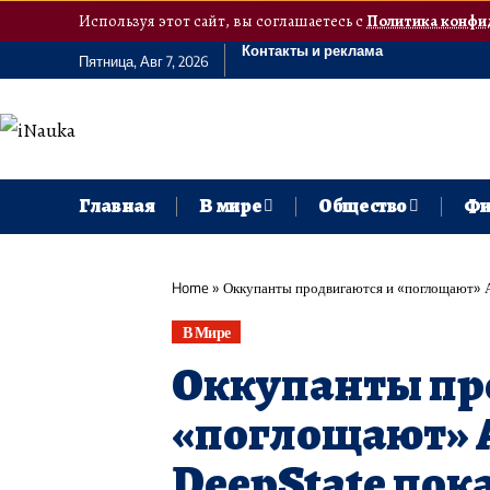
Используя этот сайт, вы соглашаетесь с
Политика конфи
Контакты и реклама
Пятница, Авг 7, 2026
Главная
В мире
Общество
Фи
Home
»
Оккупанты продвигаются и «поглощают» А
В Мире
Оккупанты пр
«поглощают» Ан
DeepState пок