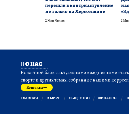
перешли в контрнаступление
нас
не только на Херсонщине
«Зд
2 Мин Чтения
2 Мин
О НАС
Новостной блок с актуальными ежедневными статья
спорте и других темах, собранные нашими корресп
Контакты
ГЛАВНАЯ
В МИРЕ
ОБЩЕСТВО
ФИНАНСЫ
Т