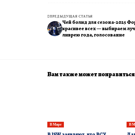
ПРЕДЫДУЩАЯ СТАТЬЯ
Чей болид для сезона-2025 Фо
красивее всех — выбираем л
ливрею года, голосование
Вам также может понравиться
В Мире
В М
​В ISW заявляют, что ВСУ
Дан