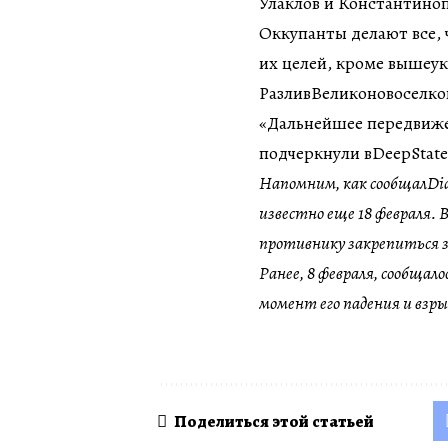
Улаклов и Константино
Оккупанты делают все, 
их целей, кроме вышеук
РазливВеликоновоселко
«Дальнейшее передвиже
подчеркнули вDeepState
Напомним, как сообщалDial
известно еще 18 февраля.
противнику закрепиться 
Ранее, 8 февраля, сообщал
момент его падения и взры
Поделиться этой статьей