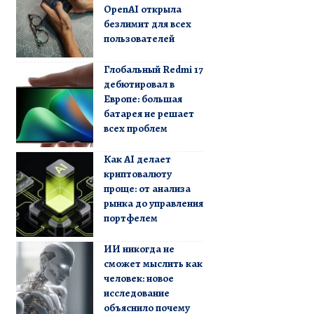
OpenAI открыла
безлимит для всех
пользователей
Глобальный Redmi 17
дебютировал в
Европе: большая
батарея не решает
всех проблем
Как AI делает
криптовалюту
проще: от анализа
рынка до управления
портфелем
ИИ никогда не
сможет мыслить как
человек: новое
исследование
объяснило почему