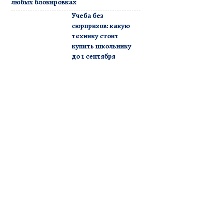
любых блокировках
Учеба без
сюрпризов: какую
технику стоит
купить школьнику
до 1 сентября