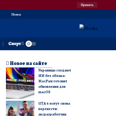
Принять
Поиск
Спорт
Новое на сайте
Украинцы создают
ИИ без облака:
MacPaw готовит
обновления для
macOS
GTA 6 могут снова
перенести:
эксразработчик