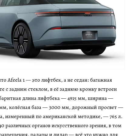
то Afeela 1 — это лифтбек, а не седан: багажная
те с задним стеклом, в её заднюю кромку встроен
баритная длина лифтбека — 4915 мм, ширина —
 мм, колёсная база — 3000 мм, дорожный просвет —
а, измеренный по американской методике, — 765 л.
40 различных органов искусственного зрения, в том
разрешения, радары и лидар — всё это нужно для