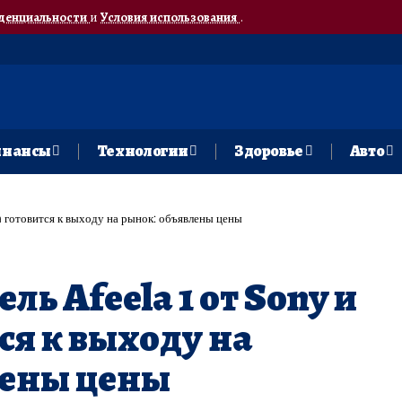
денциальности
и
Условия использования
.
нансы
Технологии
Здоровье
Авто
a готовится к выходу на рынок: объявлены цены
ь Afeela 1 от Sony и
ся к выходу на
лены цены