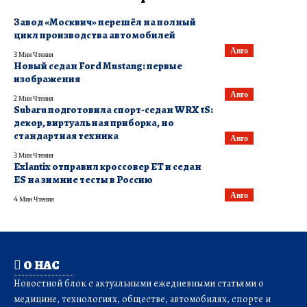
Завод «Москвич» перешёл на полный
цикл производства автомобилей
Авто
3 Мин Чтения
Новый седан Ford Mustang: первые
изображения
Авто
2 Мин Чтения
Subaru подготовила спорт-седан WRX tS:
декор, виртуальная приборка, но
стандартная техника
Авто
3 Мин Чтения
Exlantix отправил кроссовер ET и седан
ES на зимние тесты в Россию
Авто
4 Мин Чтения
О НАС
Новостной блок с актуальными ежедневными статьями о
медицине, технологиях, обществе, автомобилях, спорте и