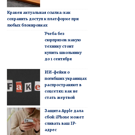
Кракен актуальная ссылка: как
сохранить доступ к платформе при
любых блокировках
Учеба без
сюрпризов: какую
технику стоит
купить школьнику
до 1 сентября
ИИ-фейки о
погибших украинцах
распространяют в
соцсетях: как не
стать жертвой
Защита Apple дала
сбой: iPhone может
сливать ваш IP-
адрес