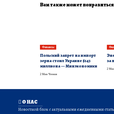
Вам также может понравиться
Финансы
Фи
Польский запрет на импорт
Эне
зерна стоил Украине $143
за 
миллиона — Минэкономики
2 Мин
2 Мин Чтения
О НАС
Новостной блок с актуальными ежедневными статья