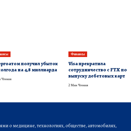
нансы
Финансы
ргоатом получил убыток
Visa прекратила
полгода на 4,8 миллиарда
сотрудничество с FTX по
выпуску дебетовых карт
 Чтения
2 Мин Чтения
ми о медицине, технологиях, обществе, автомобилях,