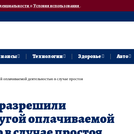
денциальности
и
Условия использования
.
нансы
Технологии
Здоровье
Авто
й оплачиваемой деятельностью в случае простоя
 разрешили
ругой оплачиваемой
 в случае простоя