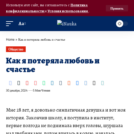
Используя этот сайт, вы соглашаетесь с
Политика
Принять
конфиденциальности
и
Условия использования
.
Аа
Home
»
Как я потеряла любовь и счастье
Общество
Как я потеряла любовь и
счастье
30 декабря, 2024
5 Мин Чтения
Мне 28 лет, я довольно симпатичная девушка и вот моя
история. Закончив школу, я поступила в институт,
первые полгода не поднимала вверх головы, шуршала
над учебниками, потом влилась в колею, началась