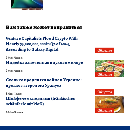
Вам также может понравиться
Venture Capitalists Flood Crypto With
Nearly $3,200,000,000 in Q2 of 2024,
According to Galaxy Digital
Общество
2 Мин Чтения
Индейка запеченная в луковом кляре
2 Мин Чтения
Общество
Сколько продлится война в Украине:
прогноз астролога Урануса
Общество
1 Мин Чтения
Шойфеле с кнедлями (fränkisches
schäuferle mit kloß)
Общество
4 Мин Чтения