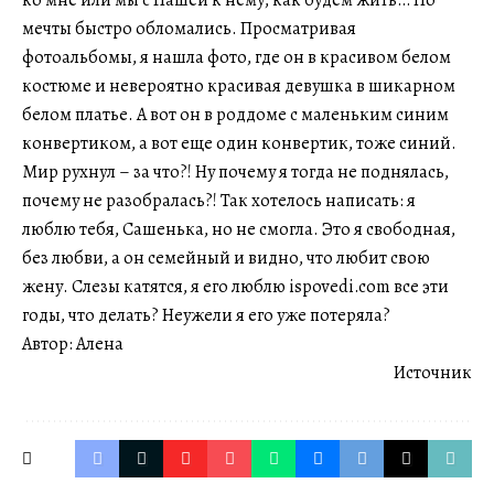
ко мне или мы с Пашей к нему, как будем жить… Но
мечты быстро обломались. Просматривая
фотоальбомы, я нашла фото, где он в красивом белом
костюме и невероятно красивая девушка в шикарном
белом платье. А вот он в роддоме с маленьким синим
конвертиком, а вот еще один конвертик, тоже синий.
Мир рухнул – за что?! Ну почему я тогда не поднялась,
почему не разобралась?! Так хотелось написать: я
люблю тебя, Сашенька, но не смогла. Это я свободная,
без любви, а он семейный и видно, что любит свою
жену. Слезы катятся, я его люблю ispovedi.com все эти
годы, что делать? Неужели я его уже потеряла?
Автор: Алена
Источник