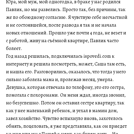
Юра, мой муж, мой одногодка, в браке у нас родился
Павлик, но мы развелись. Просто так, без причины, так
же по обоюдному согласию. Я чувствую себе несчастной
и не состоявшейся, после развода я так и не начала
новых отношений. Прошло уже почти 4 года, не везет и
с работой, живу на съёмной квартире, Павлик часто
болеет.
Год назад решилась, подключилась ispovedi.com к
интернету и решила посмотреть, может, Саша там есть,
и нашла его. Разговорились, оказалось, что тогда у него
сильно заболела мама и, пролежав месяц, умерла.
Девушка, которая отвечала по телефону, это его сестра,
помогала с похоронами. Он меня ждал, иногда звонил,
но безуспешно. Потом он оставил сестре квартиру, так
как у нее маленький ребенок, и уехал в мамин дом,
завел хозяйство. Чувство вспыхнуло вновь, захотелось
обнять, поцеловать, я уже представляла, как он приедет