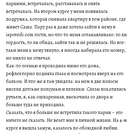
парнями, встречалась, расставалась и опять
встречалась. На втором курсе у меня появилась
подружка, которая снимала квартиру в том районе, где
живет Саша. Пару раз я даже хотела зайти к нему в
ispovedi.com гости, но что-то меня останавливало: то ли
гордость, то ли обида, зайти так и не решилась. Но все-
таки меня к нему тянуло, я иногда набирала его номер,
но никто не отвечал.
Как-то осенью я проходила мимо его дома,
рефлекторно подняла глаза и посмотрела вверх на его
балкон. И что же я там увидела: на нем в две полосы
висели детские ползунки и пеленки. Слезы покатились
ручьем, я, как ошпаренная, выскочила со двора и
больше туда не приходила.
Сказать, что я больше не встретила такого парня – это
ничего не сказать. Не везет мне в личной жизни. На 4-м
курсе я вышла замуж, казалось по обоюдной любви.