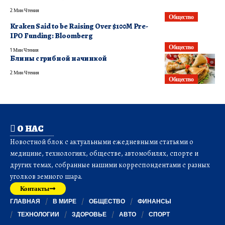
2 Мин Чтения
Общество
Kraken Said to be Raising Over $100M Pre-
IPO Funding: Bloomberg
Общество
1 Мин Чтения
Блины с грибной начинкой
2 Мин Чтения
Общество
О НАС
Новостной блок с актуальными ежедневными статьями о
медицине, технологиях, обществе, автомобилях, спорте и
других темах, собранные нашими корреспондентами с разных
уголков земного шара.
Контакты
ГЛАВНАЯ
В МИРЕ
ОБЩЕСТВО
ФИНАНСЫ
ТЕХНОЛОГИИ
ЗДОРОВЬЕ
АВТО
СПОРТ