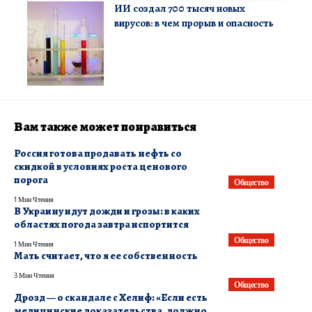
ИИ создал 700 тысяч новых
вирусов: в чем прорыв и опасность
Вам также может понравиться
Россия готова продавать нефть со
скидкой в условиях роста ценового
порога
Общество
1 Мин Чтения
В Украину идут дожди и грозы: в каких
областях погода завтра испортится
Общество
1 Мин Чтения
Мать считает, что я ее собственность
3 Мин Чтения
Общество
Дрозд — о скандале с Хелиф: «Если есть
медицинские доказательства, должно