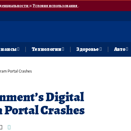
денциальности
и
Условия использования
.
нансы
Технологии
Здоровье
Авто
gram Portal Crashes
nment’s Digital
 Portal Crashes