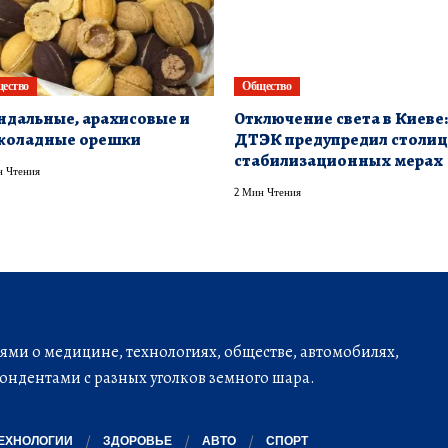
ество
Общество
дальные, арахисовые и
​Отключение света в Киеве:
коладные орешки
ДТЭК предупредил столиц
стабилизационных мерах
 Чтения
2 Мин Чтения
ми о медицине, технологиях, обществе, автомобилях,
ондентами с разных уголков земного шара.
ЕХНОЛОГИИ
ЗДОРОВЬЕ
АВТО
СПОРТ