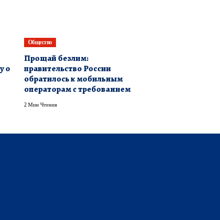
Общество
​Прощай безлим:
у о
правительство России
обратилось к мобильным
операторам с требованием
2 Мин Чтения