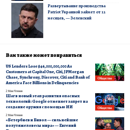
Развертывание производства
Patriot Украиной займет от 12
месяцев, — Зеленский
Вам также может понравиться
US Lenders Lose $46,000,000,000 As
Customers at Capital One, Citi, JPMorgan
Chase, Synchrony, Discover, Citi and Bank of
Общество
America Face Billions in Delinquencies
2 Мин Чтения
Шаг в новый этап развития опасных
технологий: Google отменяет запрет на
создание оружия с помощью ИИ
Общество
2 Мин Чтения
«Бетербиев и Бивол — сильнейшие
полутяжеловесы мира» — Евгений