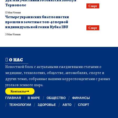
дух: как участники готовятся к забегу в
Тернополе
Спорт
0 Мин Чтения
Четыре украинских биатлонистки
прошли в зачетные топ-40 первой
индивидуальной гонки Кубка IBU
Спорт
3 Мин Чтения
О НАС
Новостной блок с актуальными ежедневными статьями о
медицине, технологиях, обществе, автомобилях, спорте и
других темах, собранные нашими корреспондентами с разных
уголков земного шара.
Контакты
ГЛАВНАЯ
В МИРЕ
ОБЩЕСТВО
ФИНАНСЫ
ТЕХНОЛОГИИ
ЗДОРОВЬЕ
АВТО
СПОРТ