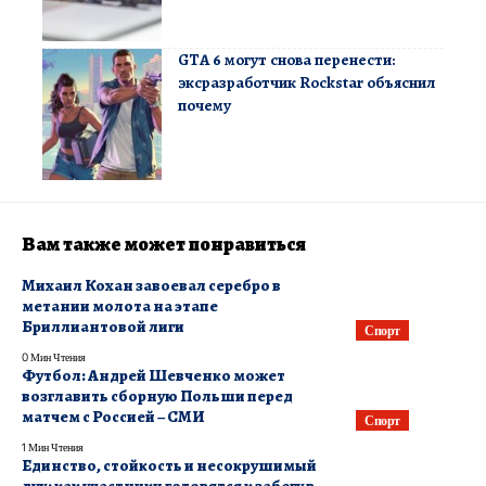
GTA 6 могут снова перенести:
эксразработчик Rockstar объяснил
почему
Вам также может понравиться
Михаил Кохан завоевал серебро в
метании молота на этапе
Бриллиантовой лиги
Спорт
0 Мин Чтения
Футбол: Андрей Шевченко может
возглавить сборную Польши перед
матчем с Россией – СМИ
Спорт
1 Мин Чтения
Единство, стойкость и несокрушимый