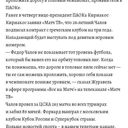
проложить дорогу в топовый чемпионат, проявив себя в
ПАОКе.
Ранее в четверг вице‑президент ПАОКа Кириакос
Кириакос заявил «Матч ТВ», что 26‑летний Чалов
подписал контракт с греческим клубом на три года.
Нападающий будет выступать под девятым игровым
номером.
— Федор Чалов не показывает тот уровень футбола,
который бы вывел его на орбиту топовых лиг. Когда
ты понимаешь, что дороги в топовые лиги сейчас нет —
ты ее сам можешь проложить, хорошо себя показав
в чемпионате пониже уровнем, — сказал Журавель
в эфире программы «Все на Матч!» на телеканале «Матч
ТВ»
Чалов провел за ЦСКА 263 матча во всех турнирах
и забил 89 мячей. Форвард выиграл с московским
клубом Кубок России и Суперкубок страны.
Больше новостей спорта – в нашем телеграм-канале.