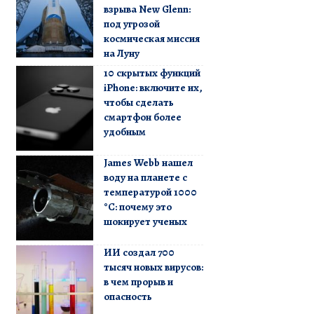
взрыва New Glenn:
под угрозой
космическая миссия
на Луну
10 скрытых функций
iPhone: включите их,
чтобы сделать
смартфон более
удобным
James Webb нашел
воду на планете с
температурой 1000
°C: почему это
шокирует ученых
ИИ создал 700
тысяч новых вирусов:
в чем прорыв и
опасность