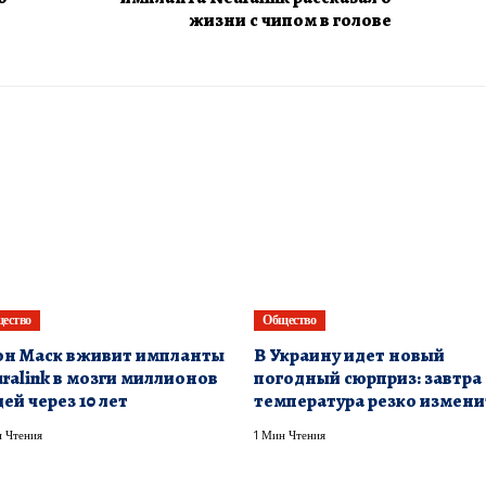
жизни с чипом в голове
ество
Общество
н Маск вживит импланты
В Украину идет новый
ralink в мозги миллионов
погодный сюрприз: завтра
ей через 10 лет
температура резко измени
 Чтения
1 Мин Чтения