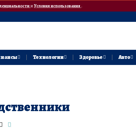
денциальности
и
Условия использования
.
нансы
Технологии
Здоровье
Авто
дственники