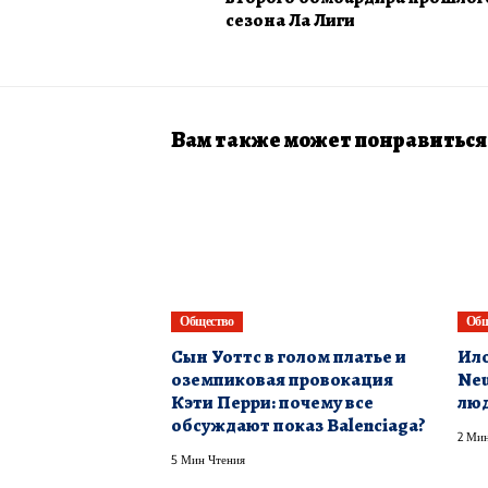
сезона Ла Лиги
Вам также может понравиться
Общество
Общ
Сын Уоттс в голом платье и
Ило
оземпиковая провокация
Neu
Кэти Перри: почему все
люд
обсуждают показ Balenciaga?
2 Мин
5 Мин Чтения