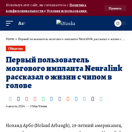
Используя этот сайт, вы соглашаетесь с
Политика
Принять
конфиденциальности
и
Условия использования
.
Аа
Home
»
Первый пользователь мозгового импланта Neuralink рассказал о жизни с чипом в голове
Общество
Первый пользователь
мозгового импланта Neuralink
рассказал о жизни с чипом в
голове
4 августа, 2024
3 Мин Чтения
Ноланд Арбо (Noland Arbaugh), 29-летний американец,