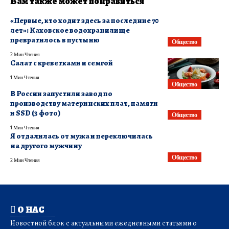
Вам также может понравиться
«Первые, кто ходит здесь за последние 70
лет»: Каховское водохранилище
превратилось в пустыню
Общество
2 Мин Чтения
Салат с креветками и семгой
1 Мин Чтения
Общество
В России запустили завод по
производству материнских плат, памяти
и SSD (3 фото)
Общество
1 Мин Чтения
Я отдалилась от мужа и переключилась
на другого мужчину
Общество
2 Мин Чтения
О НАС
Новостной блок с актуальными ежедневными статьями о