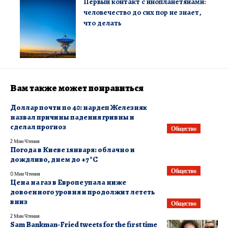
Первый контакт с инопланетянами:
человечество до сих пор не знает,
что делать
Вам также может понравиться
Доллар почти по 40: нардеп Железняк
назвал причины падения гривны и
сделал прогноз
Общество
2 Мин Чтения
Погода в Киеве 1января: облачно и
дождливо, днем до +7 °С
Общество
0 Мин Чтения
Цена на газ в Европе упала ниже
довоенного уровня и продолжит лететь
вниз
Общество
2 Мин Чтения
Sam Bankman-Fried tweets for the first time