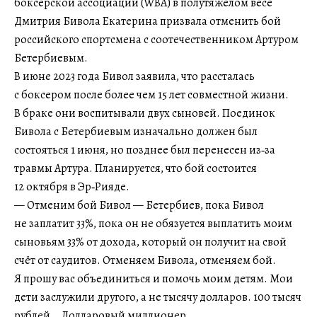
боксерской ассоциации (WBA) в полутяжелом весе
Дмитрия Бивола Екатерина призвала отменить бой
российского спортсмена с соотечественником Артуром
Бетербиевым.
В июне 2023 года Бивол заявила, что рассталась
с боксером после более чем 15 лет совместной жизни.
В браке они воспитывали двух сыновей. Поединок
Бивола с Бетербиевым изначально должен был
состояться 1 июня, но позднее был перенесен из‑за
травмы Артура. Планируется, что бой состоится
12 октября в Эр‑Рияде.
— Отменим бой Бивол — Бетербиев, пока Бивол
не заплатит 33%, пока он не обязуется выплатить моим
сыновьям 33% от дохода, который он получит на свой
счёт от саудитов. Отменяем Бивола, отменяем бой.
Я прошу вас объединиться и помочь моим детям. Мои
дети заслужили другого, а не тысячу долларов. 100 тысяч
рублей… Долларовый миллионер…