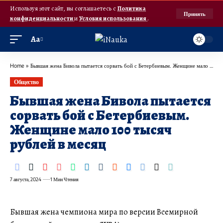
Используя этот сайт, вы соглашаетесь с
Политика
Принять
конфиденциальности
и
Условия использования
.
Аа
Home
»
Бывшая жена Бивола пытается сорвать бой с Бетербиевым. Женщине мало 100 тысяч рублей в месяц
Общество
Бывшая жена Бивола пытается
сорвать бой с Бетербиевым.
Женщине мало 100 тысяч
рублей в месяц
7 августа, 2024
1 Мин Чтения
Бывшая жена чемпиона мира по версии Всемирной