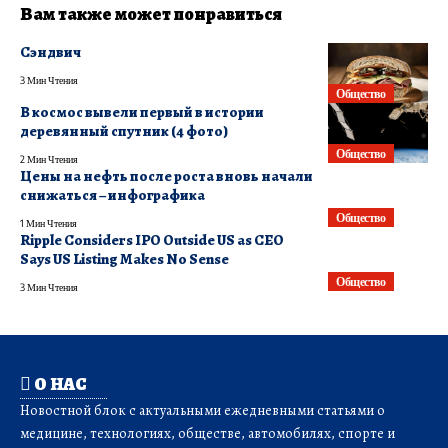
Вам также может понравиться
Сэндвич
3 Мин Чтения
Общество
В космос вывели первый в истории
деревянный спутник (4 фото)
Общество
2 Мин Чтения
Цены на нефть после роста вновь начали
снижаться – инфографика
Общество
1 Мин Чтения
Ripple Considers IPO Outside US as CEO
Says US Listing Makes No Sense
Общество
3 Мин Чтения
О НАС
Новостной блок с актуальными ежедневными статьями о
медицине, технологиях, обществе, автомобилях, спорте и