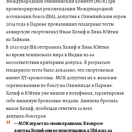
Международный олимпийский комитет (МОК) зря
проигнорировал рекомендации Международной
ассоциации бокса (IBA), допустив к Олимпийским играм
2024 года в Париже проваливших гендерные тесты
алжирскую спортсменку Иман Хелиф и Линь Юйтин
из Тайваня.
В 2023 году IBA отстранила Хелиф и Линь Юйтин
во время чемпионата мира в Индии из‑за
несоответствия критериям допуска. В результате
гендерного теста было доказано, что спортсменки
имеют ХY‑хромосомы. МОК допустил их к женским
соревнованиям по боксу на Олимпиаде в Париже.
Хелиф и Юйтин уже вышли в полуфинал, гарантировав
себе минимум бронзовые медали. Аминева бросила
вызов Хелиф, пообещав ответить за всех
девушек‑боксеров.
— МОК играет по своим правилам. В вопросе
допуска Хелиф они не прислушались к IBA и из‑за