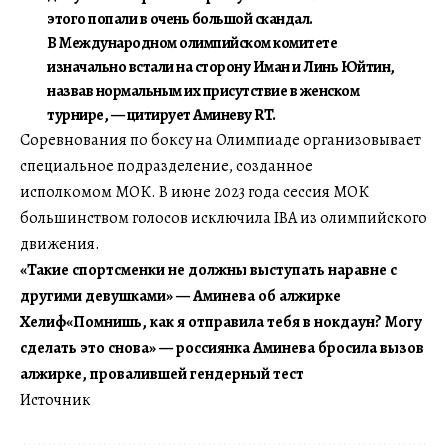
этого попали в очень большой скандал.
В Международном олимпийском комитете
изначально встали на сторону Иман и Линь Юйтин,
назвав нормальным их присутствие в женском
турнире, — цитирует Аминеву RT.
Соревнования по боксу на Олимпиаде организовывает
специальное подразделение, созданное
исполкомом МОК. В июне 2023 года сессия МОК
большинством голосов исключила IBA из олимпийского
движения.
«Такие спортсменки не должны выступать наравне с
другими девушками» — Аминева об алжирке
Хелиф
«Помнишь, как я отправила тебя в нокдаун? Могу
сделать это снова» — россиянка Аминева бросила вызов
алжирке, провалившей гендерный тест
Источник