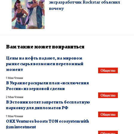
эксразработчик Rockstar объяснил
почему
Вам также может понравиться
Цены на нефть падают, на мировом
рынке сырья возможен переломный
момент
Общество
1 Мин Чтения
В Украине раскрыли план «исключения
России» из зерновой сделки
Общество
2 Мин Чтения
В Эстонии хотят запретить бесплатную
парковку для дипломатов РФ
Общество
1 Мин Чтения
OKX Ventures boosts TON ecosystem with
$5m investment
Общество