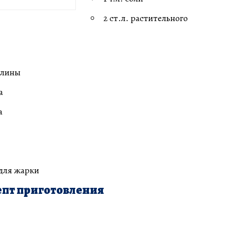
2 ст.л. растительного
елины
а
а
 для жарки
пт приготовления