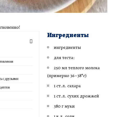
гновенно!
Ингредиенты
ингредиенты
для теста:
товления
250 мл теплого молока
(примерно 36–38°c)
сь с друзьями
1 ст.л. сахара
цептов
1 ст.л. сухих дрожжей
380 г муки
1 ч.л. соли