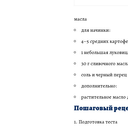
масла
для начинки:
4–5 средних картоф
1 небольшая луковиц
30 г сливочного масл
соль и черный перец
дополнительно:
растительное масло
Пошаговый реце
1. Подготовка теста