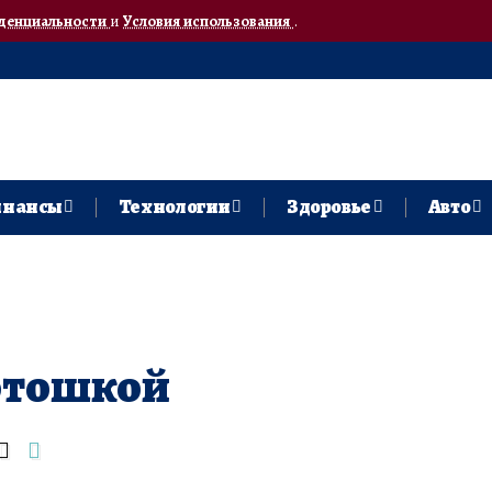
денциальности
и
Условия использования
.
нансы
Технологии
Здоровье
Авто
ртошкой