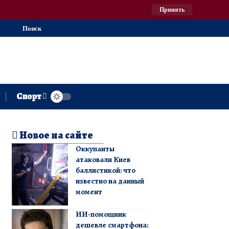
Принять
Поиск
Спорт
Новое на сайте
Оккупанты
атаковали Киев
баллистикой: что
известно на данный
момент
ИИ-помощник
дешевле смартфона: