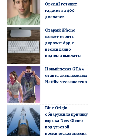
OpenAI готовит
гаджет за 400
долларов
Старый iPhone
может стоить
дороже: Apple
неожиданно
подняла выплаты
Новый показ GTA 6
станет эксклюзивом
Netflix: что известно
Blue Origin
обнаружила причину
взрыва New Glenn:
под угрозой
космическая миссия