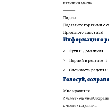
излишки масла.
⸻
Подача
Подавайте горячими с с
Приятного аппетита!
Информация о р
Кухня: Домашняя
Порций в рецепте: 1
Сложность рецепта:
Голосуй, сохраня
Мне нравится
0 человек оценили
Сохрани
0 человек сохранили