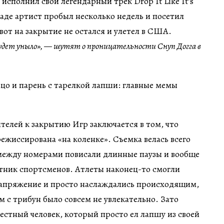
 исполнил свой легендарный трек Drop It Like It’s
аде артист пробыл несколько недель и посетил
вот на закрытие не остался и улетел в США.
будет уныло», — шутят о проницательности Снуп Догга в
телей к закрытию Игр заключается в том, что
ежиссирована «на коленке». Съемка велась всего
 между номерами повисали длинные паузы и вообще
стник спортсменов. Атлеты наконец-то смогли
напряжение и просто наслаждались происходящим,
м с трибун было совсем не увлекательно. Зато
естный человек, который просто ел лапшу из своей