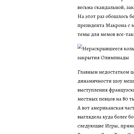
весьма скандальной, за
На этот раз обошлось б
президента Макрона с 
темы для мемов все-та
Главным недостатком це
динамичности шоу меша
выступления французск
местных певцов на 80 т
А вот американская час
выглядела куда более б
следующие Игры, прямо