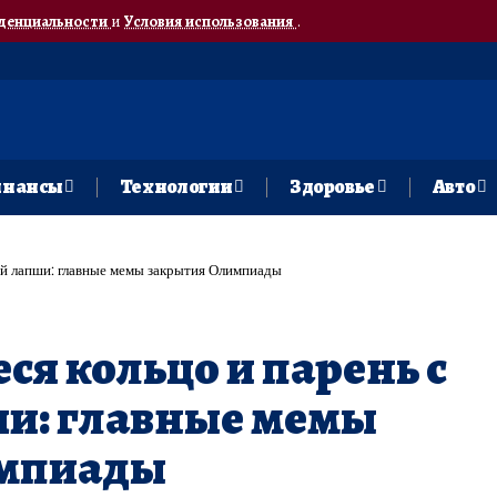
денциальности
и
Условия использования
.
нансы
Технологии
Здоровье
Авто
ой лапши: главные мемы закрытия Олимпиады
я кольцо и парень с
ши: главные мемы
импиады