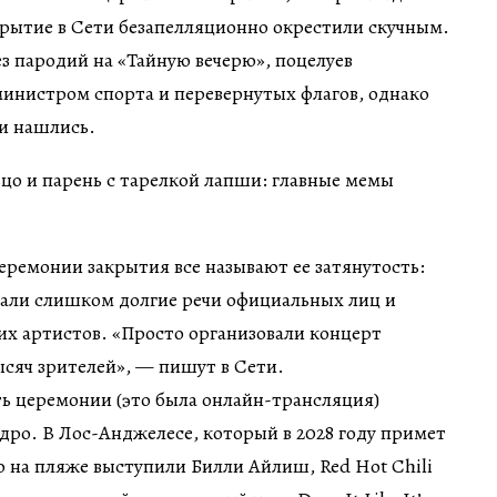
крытие в Сети безапелляционно окрестили скучным.
ез пародий на «Тайную вечерю», поцелуев
министром спорта и перевернутых флагов, однако
ки нашлись.
ремонии закрытия все называют ее затянутость:
ли слишком долгие речи официальных лиц и
их артистов. «Просто организовали концерт
ысяч зрителей», — пишут в Сети.
ть церемонии (это была онлайн-трансляция)
одро. В Лос-Анджелесе, который в 2028 году примет
 на пляже выступили Билли Айлиш, Red Hot Chili