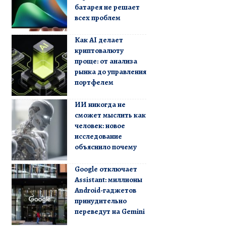
батарея не решает
всех проблем
Как AI делает
криптовалюту
проще: от анализа
рынка до управления
портфелем
ИИ никогда не
сможет мыслить как
человек: новое
исследование
объяснило почему
Google отключает
Assistant: миллионы
Android-гаджетов
принудительно
переведут на Gemini