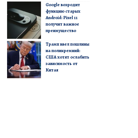
Google возродит
функцию старых
Android: Pixel 11
получит важное
преимущество
Трамп ввел пошлины
на поликремний:
США хотят ослабить
зависимость от
Китая