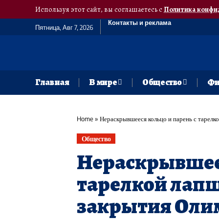
Используя этот сайт, вы соглашаетесь с
Политика конфи
Контакты и реклама
Пятница, Авг 7, 2026
Главная
В мире
Общество
Фи
Home
»
Нераскрывшееся кольцо и парень с тарелк
Общество
Нераскрывшеес
тарелкой лап
закрытия Ол