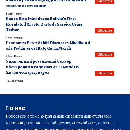
Общество
тяжелое состояние
1 Мин Чтения
Banco Bisa Introduces Bolivia’s First
Regulated Crypto Custody Service Using
Tether
Общество
3 Мин Чтения
Economist Peter Schiff Discusses Likelihood
of a Fed Interest Rate Cut in March
Общество
3 Мин Чтения
Уникальный российский боксёр
обезвредил неадеквата в самолёте.
Хватило пары ударов
Общество
4 Мин Чтения
О НАС
Новостной блок с актуальными ежедневными статьями о
медицине, технологиях, обществе, автомобилях, спорте и
других темах, собранные нашими корреспондентами с разных