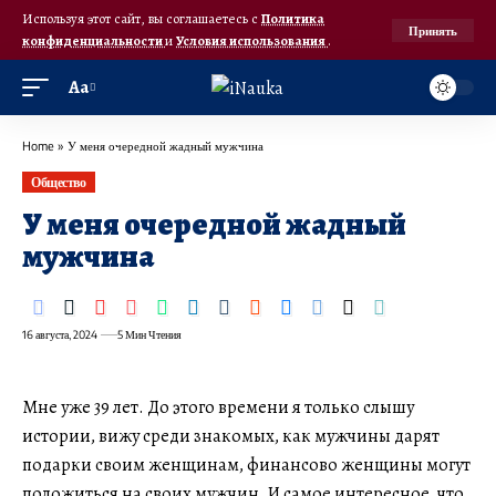
Используя этот сайт, вы соглашаетесь с
Политика
Принять
конфиденциальности
и
Условия использования
.
Аа
Home
»
У меня очередной жадный мужчина
Общество
У меня очередной жадный
мужчина
16 августа, 2024
5 Мин Чтения
Мне уже 39 лет. До этого времени я только слышу
истории, вижу среди знакомых, как мужчины дарят
подарки своим женщинам, финансово женщины могут
положиться на своих мужчин. И самое интересное, что