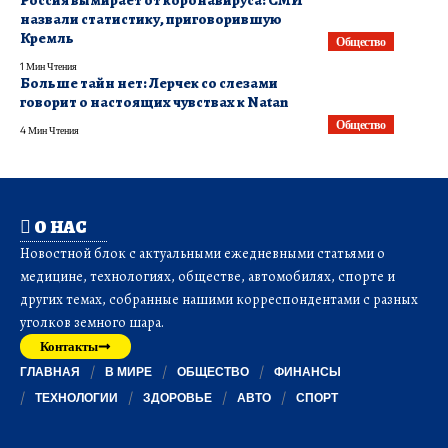
Россия вымирает от коронавируса: СМИ
назвали статистику, приговорившую
Кремль
Общество
1 Мин Чтения
Больше тайн нет: Лерчек со слезами
говорит о настоящих чувствах к Natan
Общество
4 Мин Чтения
О НАС
Новостной блок с актуальными ежедневными статьями о
медицине, технологиях, обществе, автомобилях, спорте и
других темах, собранные нашими корреспондентами с разных
уголков земного шара.
Контакты
ГЛАВНАЯ
В МИРЕ
ОБЩЕСТВО
ФИНАНСЫ
ТЕХНОЛОГИИ
ЗДОРОВЬЕ
АВТО
СПОРТ