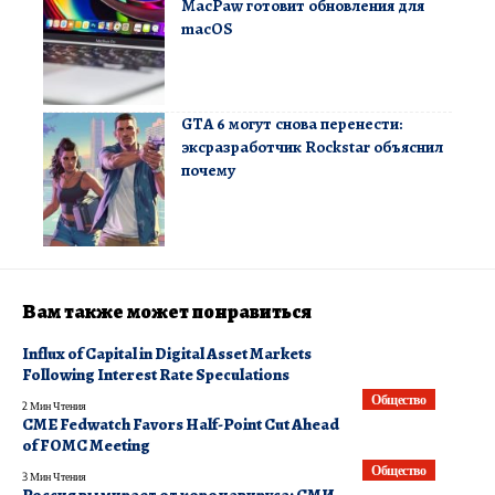
MacPaw готовит обновления для
macOS
GTA 6 могут снова перенести:
эксразработчик Rockstar объяснил
почему
Вам также может понравиться
Influx of Capital in Digital Asset Markets
Following Interest Rate Speculations
Общество
2 Мин Чтения
CME Fedwatch Favors Half-Point Cut Ahead
of FOMC Meeting
Общество
3 Мин Чтения