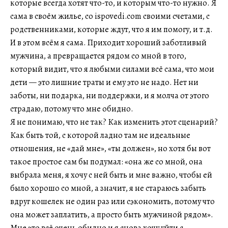
которые всегда хотят что-то, и которым что-то нужно. Я
сама в своём жилье, со ispovedi.com своими счетами, с
родственниками, которые ждут, что я им помогу, и т.д.
И в этом всём я сама. Приходит хороший заботливый
мужчина, а превращается рядом со мной в того,
который видит, что я любыми силами всё сама, что мои
дети — это лишние траты и ему это не надо. Нет ни
заботы, ни подарка, ни поддержки, и я молча от этого
страдаю, потому что мне обидно.
Я не понимаю, что не так? Как изменить этот сценарий?
Как быть той, с которой ладно там не идеальные
отношения, не «дай мне», «ты должен», но хотя бы вот
такое простое сам бы подумал: «она же со мной, она
выбрала меня, я хочу с ней быть и мне важно, чтобы ей
было хорошо со мной, а значит, я не стараюсь забыть
вдруг кошелек не один раз или сэкономить, потому что
она может заплатить, а просто быть мужчиной рядом».