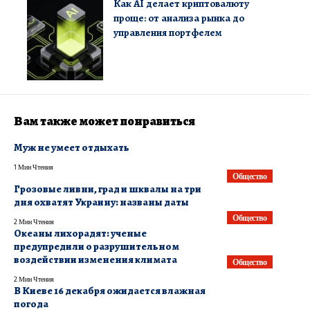
Как AI делает криптовалюту
проще: от анализа рынка до
управления портфелем
Вам также может понравиться
Муж не умеет отдыхать
1 Мин Чтения
Общество
Грозовые ливни, град и шквалы на три
дня охватят Украину: названы даты
Общество
2 Мин Чтения
Океаны лихорадят: ученые
предупредили о разрушительном
воздействии изменения климата
Общество
2 Мин Чтения
В Киеве 16 декабря ожидается влажная
погода