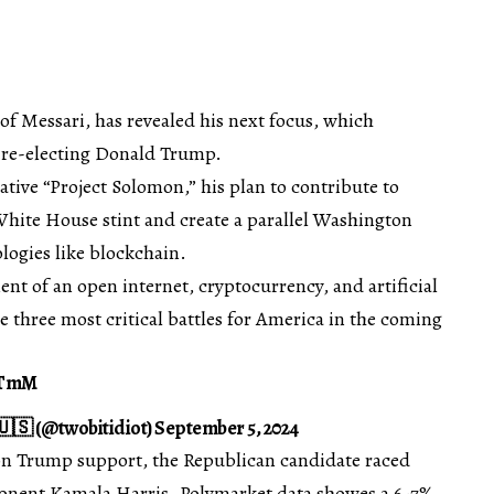
f Messari, has revealed his next focus, which
d re-electing Donald Trump.
iative “Project Solomon,” his plan to contribute to
ite House stint and create a parallel Washington
logies like blockchain.
ent of an open internet, cryptocurrency, and artificial
he three most critical battles for America in the coming
STmM
🇺🇸 (@twobitidiot) September 5, 2024
on Trump support, the Republican candidate raced
onent Kamala Harris. Polymarket data showes a 6-7%