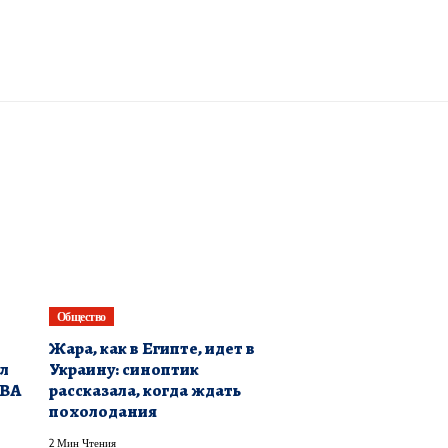
Общество
​Жара, как в Египте, идет в
ул
Украину: синоптик
IBA
рассказала, когда ждать
похолодания
2 Мин Чтения