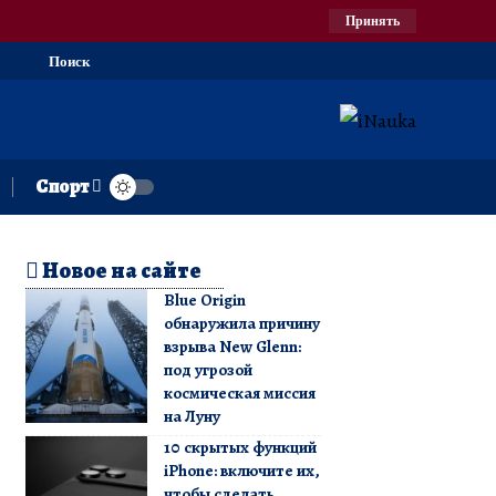
Принять
Поиск
Спорт
Новое на сайте
Blue Origin
обнаружила причину
взрыва New Glenn:
под угрозой
космическая миссия
на Луну
10 скрытых функций
iPhone: включите их,
чтобы сделать