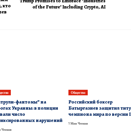
Trump Promises to Embrace ‘Industries
, кто
of the Future’ Including Crypto, AI
лев
ество
Общество
атрули-фантомы” на
Российский боксер
огах Украины: в полиции
Батыргазиев защитил тит
вали число
чемпиона мира по версии 
фиксированных нарушений
1 Мин Чтения
 Чтения