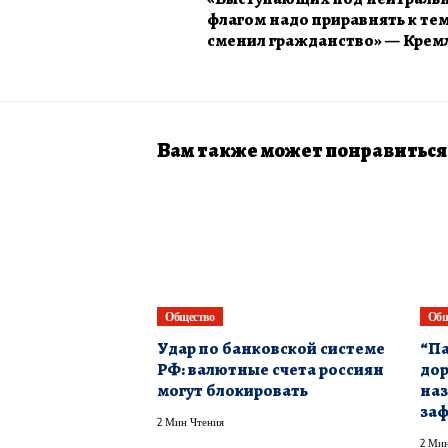
флагом надо приравнять к тем
сменил гражданство» — Крем
Вам также может понравиться
Общество
Общ
Удар по банковской системе
​“П
РФ: валютные счета россиян
дор
могут блокировать
наз
за
2 Мин Чтения
2 Мин