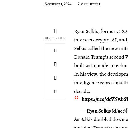
5 сентября, 2024
2 Мин Чтения
Ryan Selkis, former CEO o
ПОДЕЛИТЬСЯ
intersects crypto, AI, an
Selkis called the new init
Donald Trump’s second Wh
built with modern techno
In his view, the developm
intelligence represents t
decade.
https://t.co/dcVNwb
— Ryan Selkis (d/acc) 
As Selkis doubled down 
ahead of Democratic opp