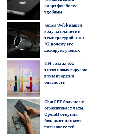
смартфон более
удобным
James Webb нашел
воду на планете с
температурой 1000
°C: почему это
шокирует ученых
ИИ создал 700
тысяч новых вирусов:
в чем прорыв и
опасность
ChatGPT больше не
ограничивает чаты:
OpenAI открыла
безлимит для всех
пользователей