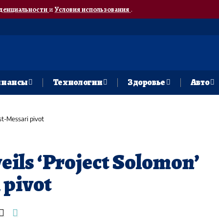
денциальности
и
Условия использования
.
нансы
Технологии
Здоровье
Авто
st-Messari pivot
eils ‘Project Solomon’
 pivot