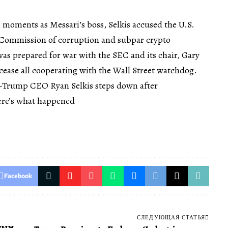
l moments as Messari’s boss, Selkis accused the U.S.
 Commission of corruption and subpar crypto
 was prepared for war with the SEC and its chair, Gary
cease all cooperating with the Wall Street watchdog.
o-Trump CEO Ryan Selkis steps down after
ere’s what happened
Facebook
СЛЕДУЮЩАЯ СТАТЬЯ
ным