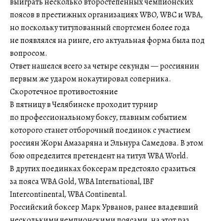
выиграть несколько второстепенных чемпионских
поясов в престижных организациях WBO, WBC и WBA,
но поскольку титулованный спортсмен более года
не появлялся на ринге, его актуальная форма была под
вопросом.
Ответ нашелся всего за четыре секунды — россиянин
первым же ударом нокаутировал соперника.
Скоротечное противостояние
В пятницу в Челябинске проходит турнир
по профессиональному боксу, главным событием
которого станет отборочный поединок с участием
россиян Жоры Амазаряна и Эльнура Самедова. В этом
бою определится претендент на титул WBA World.
В других поединках боксерам предстояло сразиться
за пояса WBA Gold, WBA International, IBF
Intercontinental, WBA Continental.
Российский боксер Марк Урванов, ранее владевший
несколькими чемпионскими поясами, на этот раз