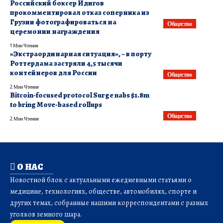
Российский боксер Идигов
прокомментировал отказ соперника из
Грузии фотографироваться на
Общество
церемонии награждения
1 Мин Чтения
​»Экстраординарная ситуация», – в порту
Роттердама застряли 4,5 тысячи
контейнеров для России
Общество
2 Мин Чтения
Bitcoin-focused protocol Surge nabs $1.8m
to bring Move-based rollups
Общество
2 Мин Чтения
О НАС
Новостной блок с актуальными ежедневными статьями о
медицине, технологиях, обществе, автомобилях, спорте и
других темах, собранные нашими корреспондентами с разных
уголков земного шара.