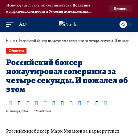
Используя этот сайт, вы соглашаетесь с
Политика
Принять
конфиденциальности
и
Условия использования
.
Аа
Home
»
Российский боксер нокаутировал соперника за четыре секунды. И пожалел об этом
Общество
Российский боксер
нокаутировал соперника за
четыре секунды. И пожалел об
этом
6 сентября, 2024
3 Мин Чтения
Российский боксер Марк Урванов за карьеру успел