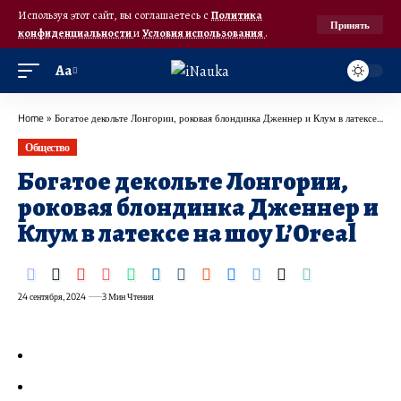
Используя этот сайт, вы соглашаетесь с
Политика
Принять
конфиденциальности
и
Условия использования
.
Аа
Home
»
Богатое декольте Лонгории, роковая блондинка Дженнер и Клум в латексе на шоу L’Oreal
Общество
Богатое декольте Лонгории,
роковая блондинка Дженнер и
Клум в латексе на шоу L’Oreal
24 сентября, 2024
3 Мин Чтения