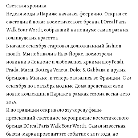
Светская хроника
Неделя моды в Париже началась феерично. Открыл ее
ежегодный показ косметического бренда L’Oreal Paris
Walk Your Worth, собравший на подиуме самых разных
голливудских красоток.
В начале сентября стартовал долгожданный fashion
month. Мы побывали в Нью-Йорке, посмотрели
новинки в Лондоне и любовались яркими шоу Fendi,
Prada, Marni, Bottega Veneta, Dolce & Gabbana и других
брендов в Милане, и теперь оказались во Франции. С 23
сентября по 1 октября модные Дома представят свои
новые коллекции в Париже в рамках сезона весна-лето
2025.
И по традиции открывало эту череду фэшн-
презентаций ежегодное мероприятие косметического
бренда L’Oreal Paris Walk Your Worth. Самая известная
бьюти-марка проводит это событие с 2017 года, но