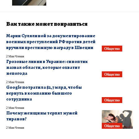
Вам также может понравиться
Марии Сулялиной за документирование
военных преступлений РФ против детей
вручили престижную награду в Швеции
Общество
2 Мин Чтения
Грозовые ливни в Украине: синоптик
назвал области, которые охватит
непогода
Общество
2 Мин Чтения
Google потратила $2,7 млрд, чтобы
вернуть в компанию бывшего
сотрудника
Общество
2 Мин Чтения
Почему женщины терпят мужей
тиранов?
Общество
2 Мин Чтения