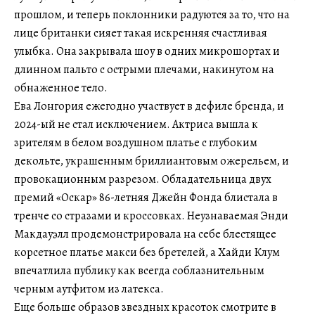
прошлом, и теперь поклонники радуются за то, что на
лице британки сияет такая искренняя счастливая
улыбка. Она закрывала шоу в одних микрошортах и
длинном пальто с острыми плечами, накинутом на
обнаженное тело.
Ева Лонгория ежегодно участвует в дефиле бренда, и
2024-ый не стал исключением. Актриса вышла к
зрителям в белом воздушном платье с глубоким
декольте, украшенным бриллиантовым ожерельем, и
провокационным разрезом. Обладательница двух
премий «Оскар» 86-летняя Джейн Фонда блистала в
тренче со стразами и кроссовках. Неузнаваемая Энди
Макдауэлл продемонстрировала на себе блестящее
корсетное платье макси без бретелей, а Хайди Клум
впечатлила публику как всегда соблазнительным
черным аутфитом из латекса.
Еще больше образов звездных красоток смотрите в