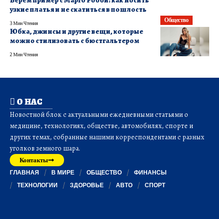
Берем пример с Марго Робби: как носить
узкие платья и не скатиться в пошлость
Общество
3 Мин Чтения
Юбка, джинсы и другие вещи, которые
можно стилизовать с бюстгальтером
2 Мин Чтения
О НАС
Новостной блок с актуальными ежедневными статьями о
медицине, технологиях, обществе, автомобилях, спорте и
других темах, собранные нашими корреспондентами с разных
уголков земного шара.
Контакты
ГЛАВНАЯ
В МИРЕ
ОБЩЕСТВО
ФИНАНСЫ
ТЕХНОЛОГИИ
ЗДОРОВЬЕ
АВТО
СПОРТ