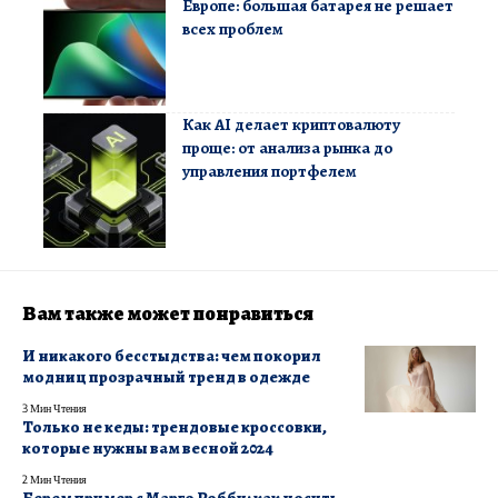
Европе: большая батарея не решает
всех проблем
Как AI делает криптовалюту
проще: от анализа рынка до
управления портфелем
Вам также может понравиться
И никакого бесстыдства: чем покорил
модниц прозрачный тренд в одежде
3 Мин Чтения
Только не кеды: трендовые кроссовки,
которые нужны вам весной 2024
2 Мин Чтения