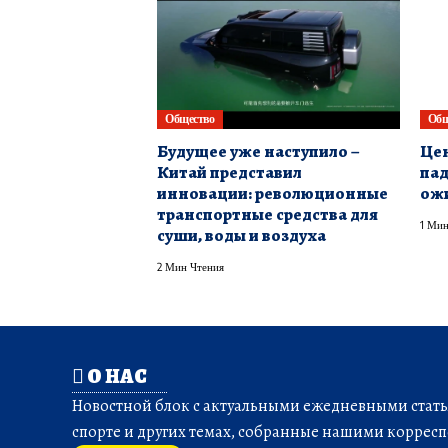
Общество
Общ
Будущее уже наступило –
Цен
Китай представил
пад
инновации: революционные
ож
транспортные средства для
1 Мин
суши, воды и воздуха
2 Мин Чтения
О НАС
Новостной блок с актуальными ежедневными статья
спорте и других темах, собранные нашими корресп