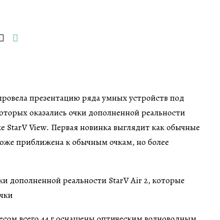
ровела презентацию ряда умных устройств под
оторых оказались очки дополненной реальности
кже StarV View. Первая новинка выглядит как обычные
 тоже приближена к обычным очкам, но более
 весом всего 44 г оснащены оптическим волноводным