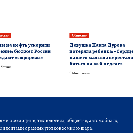
ество
Общество
ы на нефть ускорили
Девушка Павла Дурова
ение: бюджет России
потеряла ребенка: «Сердц
идают «сюрпризы»
нашего малыша перестал
биться на 10-й неделе»
 Чтения
5 Мин Чтения
ми о медицине, технологиях, обществе, автомобилях,
ондентами с разных уголков земного шара.