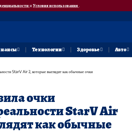
денциальности
и
Условия использования
.
нансы
Технологии
Здоровье
Авто
ности StarV Air 2, которые выглядят как обычные очки
вила очки
еальности StarV Air
глядят как обычные