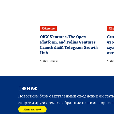
Общество
Общ
OKX Ventures, The Open
Сыс
Platform, and Folius Ventures
что
Launch $10M Telegram Growth
муж
Hub
оче
4 Мин Чтения
4 Ми
О НАС
Новостной блок с актуальными ежедневными статья
спорте и других темах, собранные нашими корресп
Контакты