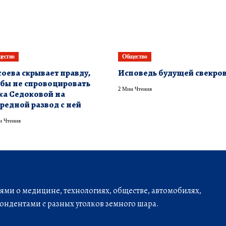
ество
Общество
оева скрывает правду,
Исповедь будущей свекро
бы не спровоцировать
2 Мин Чтения
а Седоковой на
редной развод с ней
н Чтения
ми о медицине, технологиях, обществе, автомобилях,
ондентами с разных уголков земного шара.