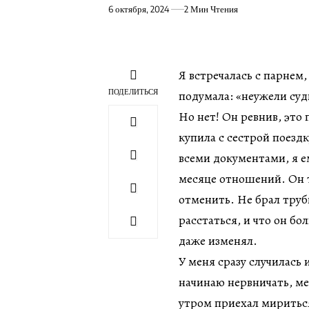
6 октября, 2024
2 Мин Чтения
Я встречалась с парнем
ПОДЕЛИТЬСЯ
подумала: «неужели суд
Но нет! Он ревнив, это 
купила с сестрой поездк
всеми документами, я ем
месяце отношений. Он ту
отменить. Не брал трубк
расстаться, и что он бо
даже изменял.
У меня сразу случилась 
начинаю нервничать, ме
утром приехал мириться,