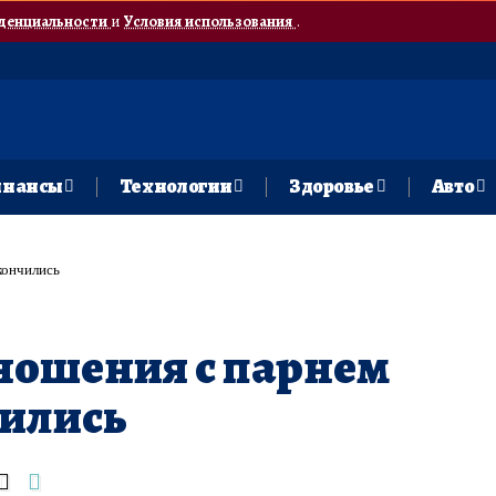
денциальности
и
Условия использования
.
нансы
Технологии
Здоровье
Авто
кончились
ношения с парнем
чились