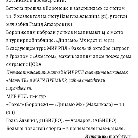
Российской премьер‑лиги.
Встреча прошла в Воронеже и завершилась со счетом
1:1. У хозяев гол на счету Ильнура Альшина (51), у гостей
мяч забил Гамид Агаларов (19).
Воронженцы набрали 7 очков и занимают 14‑е место
в турнирной таблице, «Динамо» Мх идет 11‑м (11).
В следующем туре МИР РПЛ «Факел» 18 октября сыграет
в Грозном с «Ахматом», махачкалинцы днем позже дома
сыграют с ЦСКА.
Прямые трансляции матчей МИР РПЛ смотрите на каналах
«Матч ТВ» и МАТЧ ПРЕМЬЕР, сайтах matchtv.ru
и sportbox.ru.
МИР РПЛ. 11-й тур
«Факел» (Воронеж) — «Динамо Мх» (Махачкала) — 1:1
(0:1)
Голы: Альшин, 51 (ВИДЕО). — Агаларов, 19 (ВИДЕО).
Больше новостей спорта – в нашем телеграм-канале.
Источник:
matchtv.ru