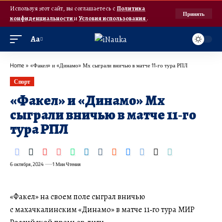
Используя этот сайт, вы соглашаетесь с
Политика
Принять
конфиденциальности
и
Условия использования
.
Аа
Home
»
«Факел» и «Динамо» Мх сыграли вничью в матче 11‑го тура РПЛ
Спорт
«Факел» и «Динамо» Мх
сыграли вничью в матче 11‑го
тура РПЛ
6 октября, 2024
1 Мин Чтения
«Факел» на своем поле сыграл вничью
с махачкалинским «Динамо» в матче 11‑го тура МИР