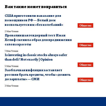
Вам также может понравиться
США приготовили наказание для
помощников РФ — Белый дом
воспользуется им «без колебаний»
Общество
2 Мин Чтения
Провалившая гендерный тест Иман
Хелиф сменила образ для продвижения
салона красоты
Общество
1 Мин Чтения
Is investing in classic stocks always safer
than defi? Not exactly | Opinion
Общество
5 Мин Чтения
Заоблачная инфляция заставляет
россиян брать кредиты, чтобы «дожить
до зарплаты» — СМИ
Общество
3 Мин Чтения