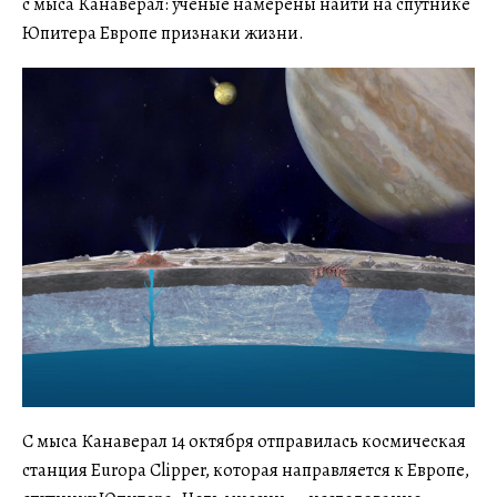
с мыса Канаверал: ученые намерены найти на спутнике
Юпитера Европе признаки жизни.
С мыса Канаверал 14 октября отправилась космическая
станция Europa Clipper, которая направляется к Европе,