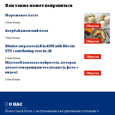
Вам также может понравиться
Мороженое латте
3 Мин Чтения
Общество
Азербайджанский плов
1 Мин Чтения
Общество
Bitwise surpasses $5B in AUM with Bitcoin
ETF contributing over $2.7B
Общество
4 Мин Чтения
Microsoft показала нейросеть, которая
делает говорящими что угодно (2 фото +
видео)
Общество
2 Мин Чтения
О НАС
Новостной блок с актуальными ежедневными статьями о