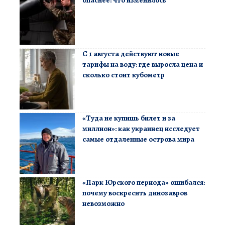
опаснее: что изменилось
С 1 августа действуют новые
тарифы на воду: где выросла цена и
сколько стоит кубометр
«Туда не купишь билет и за
миллион»: как украинец исследует
самые отдаленные острова мира
«Парк Юрского периода» ошибался:
почему воскресить динозавров
невозможно