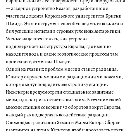
Европы и анализа ее поверхности. Среди оборудования
— лазерное устройство Reason, разработанное с
участием доцента Корнельского университета Бритни
Шмидт. Этот инструмент способен видеть сквозь лед и
был успешно испытан в суровых условиях Антарктики.
Ученые надеются понять, как устроена
подповерхностная структура Европы, где именно
находится вода и какие геологические процессы там
происходят, отметила Шмидт.
Одной из главных проблем миссии станет радиация.
Юпитер окружен мощными радиационными поясами,
которые могут повредить электронику станции.
Инженеры предусмотрели специальные защитные
меры, однако риск остается высоким. В течение своей
миссии станция совершит 50 оборотов вокруг Европы,
каждый раз подвергаясь воздействию радиации.
С помощью гравитации Земли и Марса Europa Clipper
разгонится на пути к Юпитеру, чтобы преодолеть почти