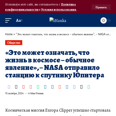
Используя этот сайт, вы соглашаетесь с
Политика
Принять
конфиденциальности
и
Условия использования
.
Аа
Home
»
“Это может означать, что жизнь в космосе – обычное явление”, – NASA отправило станцию к спутнику Юпитера
Общество
«Это может означать, что
жизнь в космосе – обычное
явление», – NASA отправило
станцию к спутнику Юпитера
15 октября, 2024
4 Мин Чтения
Космическая миссия Europa Clipper успешно стартовала