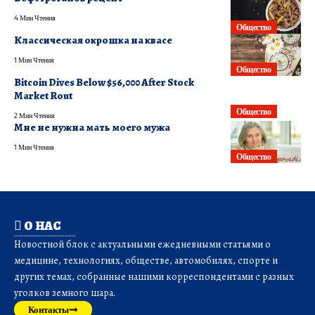
4 Мин Чтения
Общество
Классическая окрошка на квасе
1 Мин Чтения
Общество
Bitcoin Dives Below $56,000 After Stock
Market Rout
Общество
2 Мин Чтения
Мне не нужна мать моего мужа
1 Мин Чтения
Общество
О НАС
Новостной блок с актуальными ежедневными статьями о
медицине, технологиях, обществе, автомобилях, спорте и
других темах, собранные нашими корреспондентами с разных
уголков земного шара.
Контакты