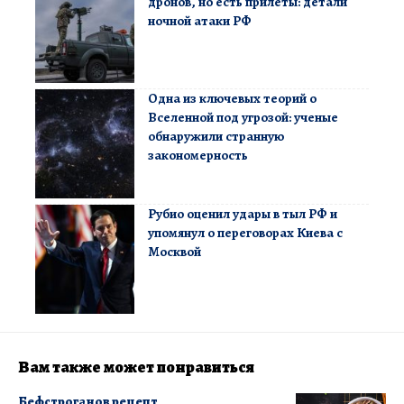
дронов, но есть прилеты: детали
ночной атаки РФ
Одна из ключевых теорий о
Вселенной под угрозой: ученые
обнаружили странную
закономерность
Рубио оценил удары в тыл РФ и
упомянул о переговорах Киева с
Москвой
Вам также может понравиться
Бефстроганов рецепт