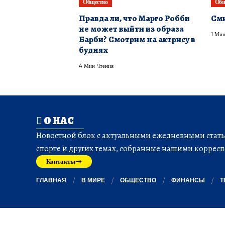
Общество
Общ
Правда ли, что Марго Робби
Сми
не может выйти из образа
1 Мин
Барби? Смотрим на актрису в
буднях
4 Мин Чтения
О НАС
Новостной блок с актуальными ежедневными статья
спорте и других темах, собранные нашими корресп
Контакты
ГЛАВНАЯ
В МИРЕ
ОБЩЕСТВО
ФИНАНСЫ
Т