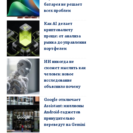
батарея не решает
всех проблем
Как AI делает
криптовалюту
проще: от анализа
рынка до управления
портфелем
ИИ никогда не
сможет мыслить как
человек: новое
исследование
объяснило почему
Google отключает
Assistant: миллионы
Android-гаджетов
принудительно
переведут на Gemini