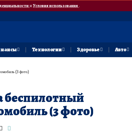
денциальности
и
Условия использования
.
нансы
Технологии
Здоровье
Авто
омобиль (3 фото)
а беспилотный
мобиль (3 фото)