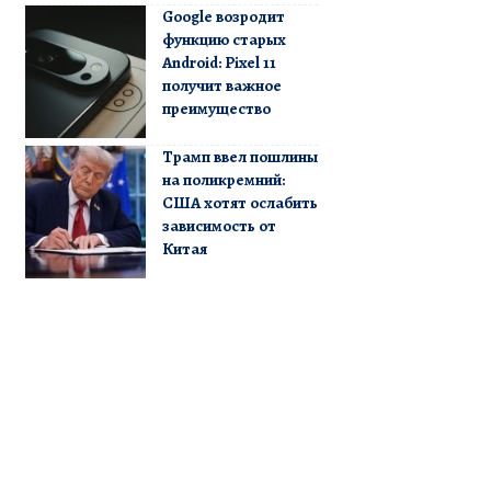
Google возродит
функцию старых
Android: Pixel 11
получит важное
преимущество
Трамп ввел пошлины
на поликремний:
США хотят ослабить
зависимость от
Китая