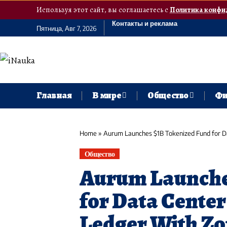
Используя этот сайт, вы соглашаетесь с
Политика конфи
Контакты и реклама
Пятница, Авг 7, 2026
Главная
В мире
Общество
Фи
Home
»
Aurum Launches $1B Tokenized Fund for D
Общество
Aurum Launche
for Data Cente
Ledger With Zo