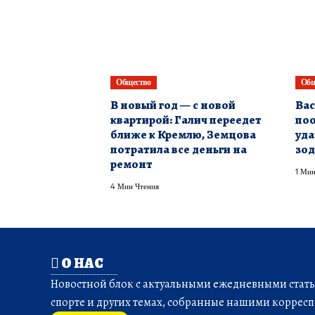
Общество
Общ
В новый год — с новой
Вас
квартирой: Галич переедет
поо
ближе к Кремлю, Земцова
уда
потратила все деньги на
зод
ремонт
1 Мин
4 Мин Чтения
О НАС
Новостной блок с актуальными ежедневными статья
спорте и других темах, собранные нашими корресп