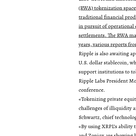
(RWA) tokenization space.
traditional financial prod
in pursuit of operational
settlements. The RWA mark
years, various reports fr
Ripple is also awaiting a
U.S. dollar stablecoin, w
support institutions to t
Ripple Labs President Mo
conference.
«Tokenizing private equit
challenges of illiquidity 
Schwartz, chief technolog
«By using XRPL’s ability 
and Zoniqx are showing h