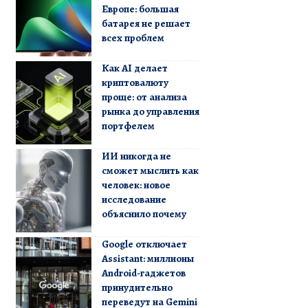
Европе: большая
батарея не решает
всех проблем
Как AI делает
криптовалюту
проще: от анализа
рынка до управления
портфелем
ИИ никогда не
сможет мыслить как
человек: новое
исследование
объяснило почему
Google отключает
Assistant: миллионы
Android-гаджетов
принудительно
переведут на Gemini