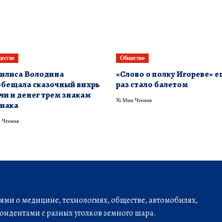
ество
Общество
илиса Володина
«Слово о полку Игореве» 
бещала сказочный вихрь
раз стало балетом
чи и денег трем знакам
16 Мин Чтения
иака
 Чтения
ми о медицине, технологиях, обществе, автомобилях,
ондентами с разных уголков земного шара.