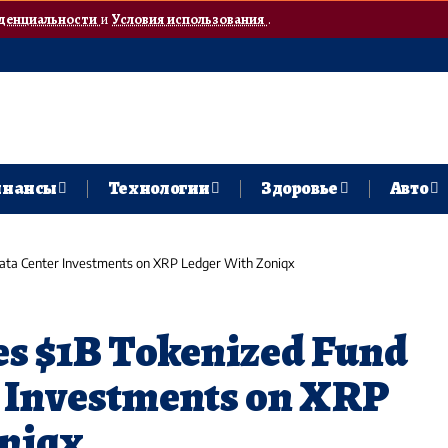
денциальности
и
Условия использования
.
нансы
Технологии
Здоровье
Авто
ata Center Investments on XRP Ledger With Zoniqx
s $1B Tokenized Fund
r Investments on XRP
niqx