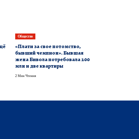
Общество
ещё
«Плати за свое потомство,
бывший чемпион». Бывшая
жена Бивола потребовала 200
млн и две квартиры
2 Мин Чтения