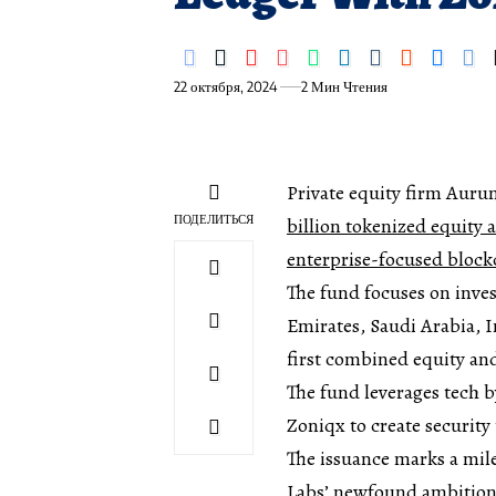
22 октября, 2024
2 Мин Чтения
Private equity firm Auru
ПОДЕЛИТЬСЯ
billion tokenized equity
enterprise-focused blockc
The fund focuses on inves
Emirates, Saudi Arabia, I
first combined equity and
The fund leverages tech b
Zoniqx to create security
The issuance marks a mil
Labs’ newfound ambition 