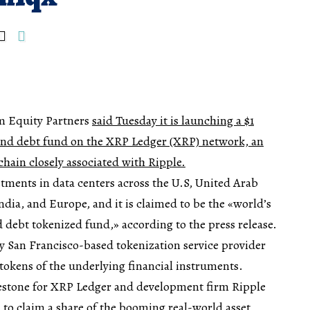
m Equity Partners
said Tuesday it is launching a $1
 and debt fund on the XRP Ledger (XRP) network, an
hain closely associated with Ripple.
tments in data centers across the U.S, United Arab
ndia, and Europe, and it is claimed to be the «world’s
 debt tokenized fund,» according to the press release.
y San Francisco-based tokenization service provider
 tokens of the underlying financial instruments.
estone for XRP Ledger and development firm Ripple
to claim a share of the booming
real-world asset