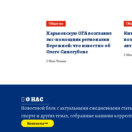
Общество
Общ
Харьковскую ОГА возглавил
Кит
экс-помощник регионалки
пох
Бережной: что известно об
авт
Олеге Синегубове
2 Мин
2 Мин Чтения
О НАС
Новостной блок с актуальными ежедневными статья
спорте и других темах, собранные нашими корресп
Контакты