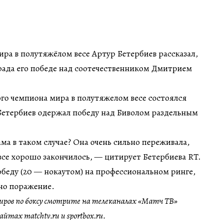
а в полутяжёлом весе Артур Бетербиев рассказал,
рада его победе над соотечественником Дмитрием
ого чемпиона мира в полутяжелом весе состоялся
 Бетербиев одержал победу над Биволом раздельным
ма в таком случае? Она очень сильно переживала,
 все хорошо закончилось, — цитирует Бетербиева RT.
обеду (20 — нокаутом) на профессиональном ринге,
дно поражение.
ров по боксу смотрите на телеканалах «Матч ТВ»
йтах matchtv.ru и sportbox.ru.