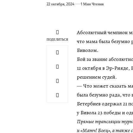
22 октября, 2024
1 Мин Чтения
Абсолютный чемпион мир
ПОДЕЛИТЬСЯ
что мама была безумно 
Биволом.
Бой за звание абсолютн
12 октября в Эр‑Рияде,
решением судей.
— Что может сказать ма
была безумно рада, что
Бетербиев одержал 21 п
у Бивола 23 победы и о
Прямые трансляции турни
и «Матч! Боец», а также са