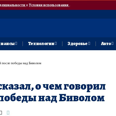
денциальности
и
Условия использования
.
нансы
Технологии
Здоровье
Авто
ой после победы над Биволом
казал, о чем говорил
 победы над Биволом