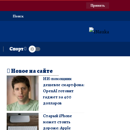
Принять
Поиск
Спорт
Новое на сайте
ИИ-помощник
дешевле смартфона:
OpenAI готовит
гаджет за 400
долларов
Старый iPhone
может стоить
дороже: Apple