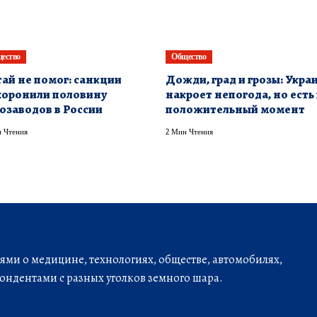
ество
Общество
ай не помог: санкции
Дожди, град и грозы: Укра
оронили половину
накроет непогода, но есть
озаводов в России
положительный момент
 Чтения
2 Мин Чтения
ми о медицине, технологиях, обществе, автомобилях,
ондентами с разных уголков земного шара.