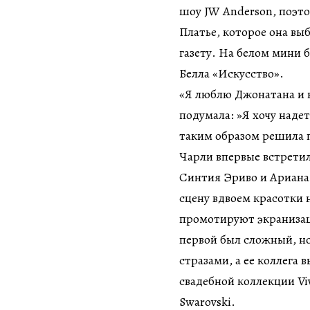
шоу JW Anderson, поэто
Платье, которое она вы
газету. На белом мини 
Белла «Искусство».
«Я люблю Джонатана и к
подумала: »Я хочу надет
таким образом решила п
Чарли впервые встрети
Синтия Эриво и Ариана
сцену вдвоем красотки н
промотируют экранизац
первой был сложный, но
стразами, а ее коллега 
свадебной коллекции Vi
Swarovski.