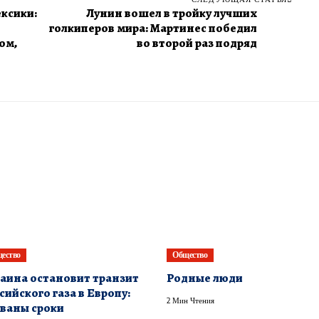
ексики:
Лунин вошел в тройку лучших
голкиперов мира: Мартинес победил
ом,
во второй раз подряд
ество
Общество
аина остановит транзит
Родные люди
сийского газа в Европу:
2 Мин Чтения
ваны сроки