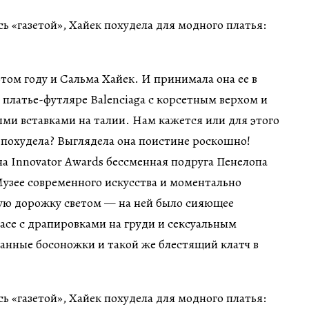
этом году и Сальма Хайек. И принимала она ее в
платье-футляре Balenciaga с корсетным верхом и
ми вставками на талии. Нам кажется или для этого
 похудела? Выглядела она поистине роскошно!
а Innovator Awards бессменная подруга Пенелопа
Музее современного искусства и моментально
вую дорожку светом — на ней было сияющее
sace с драпировками на груди и сексуальным
анные босоножки и такой же блестящий клатч в