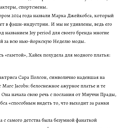
 актеры, спортсмены.
ром 2024 года назвали Марка Джейкобса, который
ает в фэшн-индустрии. И мы не удивлены, ведь его
д названием Joy period для своего бренда многие
ей за всю нью-йоркскую Неделю моды.
актриса Сара Полсон, символично надевшая на
 Marc Jacobs: белоснежное ажурное платье и те
 Она начала свою речь с послания от Миуччи Прады,
бса «способным видеть то, что выходит за рамки
на с самого детства была безумной фанаткой