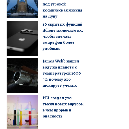
под угрозой
космическая миссия
на Луну
10 скрытых функций
iPhone: включите их,
чтобы сделать
смартфон более
удобным
James Webb нашел
воду на планете с
температурой 1000
°C: почему это
шокирует ученых
ИИ создал 700
тысяч новых вирусов:
в чем прорыв и
опасность