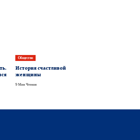
Общество
ть.
История счастливой
лся
женщины
9 Мин Чтения