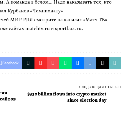
м. А команда в белом… Надо наказывать тех, кто
зал Курбанов «Чемпионату».
чей МИР РПЛ смотрите на каналах «Матч ТВ»
е сайтах matchtv.ru и sportbox.ru.
Facebook
СЛЕДУЮЩАЯ СТАТЬЯ
сии
$330 billion flows into crypto market
 сайтов
since election day