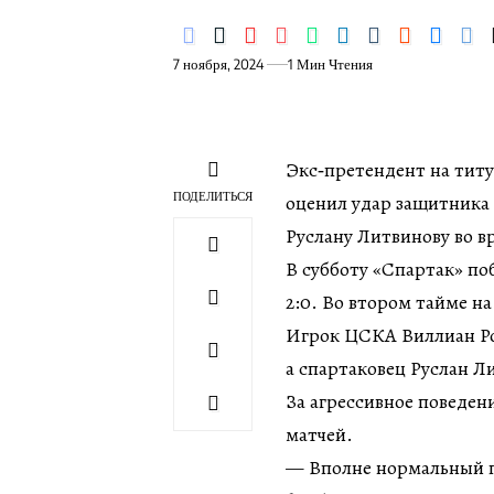
7 ноября, 2024
1 Мин Чтения
Экс‑претендент на тит
ПОДЕЛИТЬСЯ
оценил удар защитника
Руслану Литвинову во в
В субботу «Спартак» по
2:0. Во втором тайме н
Игрок ЦСКА Виллиан Рош
а спартаковец Руслан Ли
За агрессивное поведен
матчей.
— Вполне нормальный п