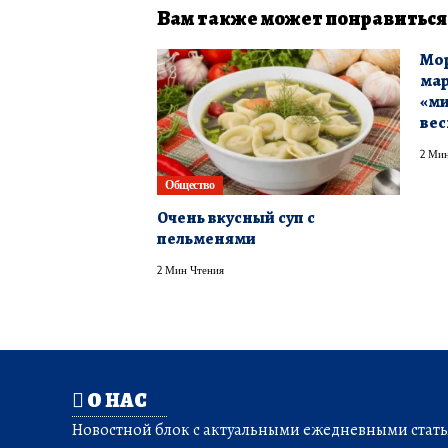
Вам также может понравиться
Мор
мар
«ми
ве
2 Мин
Общество
Очень вкусный суп с
пельменями
2 Мин Чтения
О НАС
Новостной блок с актуальными ежедневными статья