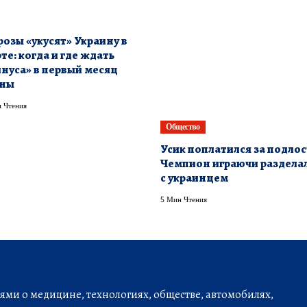
озы «укусят» Украину в
те: когда и где ждать
нуса» в первый месяц
сны
 Чтения
Общество
Усик поплатился за подлос
Чемпион играючи раздела
с украинцем
5 Мин Чтения
ми о медицине, технологиях, обществе, автомобилях,