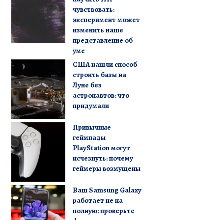
чувствовать:
эксперимент может
изменить наше
представление об
уме
США нашли способ
строить базы на
Луне без
астронавтов: что
придумали
Привычные
геймпады
PlayStation могут
исчезнуть: почему
геймеры возмущены
Ваш Samsung Galaxy
работает не на
полную: проверьте