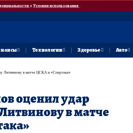
денциальности
и
Условия использования
.
нансы
Технологии
Здоровье
Авто
ову Литвинову в матче ЦСКА и «Спартака»
ов оценил удар
 Литвинову в матче
така»