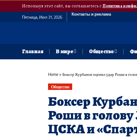
Используя этот сайт, вы соглашаетесь с
Политика конфи
Контакты и реклама
Пятница, Июл 31, 2026
Главная
В мире
Общество
Фи
Home
»
Боксер Курбанов оценил удар Роши в гол
Общество
Боксер Курбан
Роши в голову
ЦСКА и «Спар