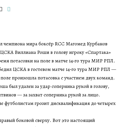
ул чемпиона мира боксёр RCC Магомед Курбанов
 ЦСКА Виллиана Роши в голову игроку «Спартака»
ремя потасовки на поле в матче 14‑го тура МИР РПЛ.
бедил ЦСКА в гостевом матче 14‑го тура МИР РПЛ —
а поле произошла потасовка с участием двух команд.
а был удален за удар соперника рукой в голову,
твинов — за захват соперника рукой за лицо.
ие футболистам грозит дисквалификация до четырех
равый боковой сверху. Вот это настоящий