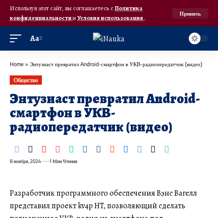
Используя этот сайт, вы соглашаетесь с
Политика
Принять
конфиденциальности
и
Условия использования
.
Аа
Home
»
Энтузиаст превратил Android-смартфон в УКВ-радиопередатчик (видео)
Общество
Энтузиаст превратил Android-
смартфон в УКВ-
радиопередатчик (видео)
8 ноября, 2024
1 Мин Чтения
Разработчик программного обеспечения Вэнс Вагелл
представил проект kv4p HT, позволяющий сделать