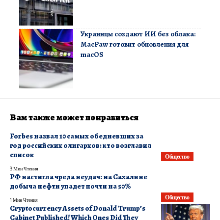
Украинцы создают ИИ без облака:
MacPaw готовит обновления для
macOS
Вам также может понравиться
Forbes назвал 10 самых обедневших за
год российских олигархов: кто возглавил
список
Общество
3 Мин Чтения
РФ настигла чреда неудач: на Сахалине
добыча нефти упадет почти на 50%
Общество
1 Мин Чтения
Cryptocurrency Assets of Donald Trump’s
Cabinet Published! Which Ones Did They