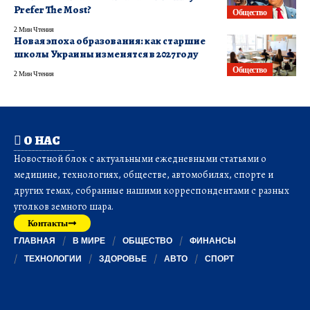
Prefer The Most?
Общество
2 Мин Чтения
​Новая эпоха образования: как старшие
школы Украины изменятся в 2027 году
Общество
2 Мин Чтения
О НАС
Новостной блок с актуальными ежедневными статьями о
медицине, технологиях, обществе, автомобилях, спорте и
других темах, собранные нашими корреспондентами с разных
уголков земного шара.
Контакты
ГЛАВНАЯ
В МИРЕ
ОБЩЕСТВО
ФИНАНСЫ
ТЕХНОЛОГИИ
ЗДОРОВЬЕ
АВТО
СПОРТ