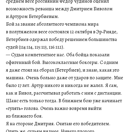
среднем весе россиянин Федор Чудинов оценил
возможность реванша между Дмитрием Биволом
и Артуром Бетербиевым.
Бой за звание абсолютного чемпиона мира
в полутяжелом весе состоялся 12 октября в Эр‑Рияде,
Бетербиев одержал победу решением большинства
судей (114:114, 115:113, 116:112).
— Судьи компетентнее нас. Оба бойца показали
офигенный бой. Высококлассные боксеры. С одним
я даже стоял на сборах (Бетербиев), и знаю, какая это
машина. Очень больно даже от ударов по защите. Мне
было 17 лет. Артур никого и никогда не жалел. Я сам,
как и Бивол, рассчитывал работать с ним с дистанции.
Шанс есть только тогда. В ближнем бою уже начинает
«гулять» голова. Очень важно вовремя выйти
из ближнего боя.
Я на стороне Дмитрия. Считаю его победителем.
Опять же, судьям виднее. Ничего плохого