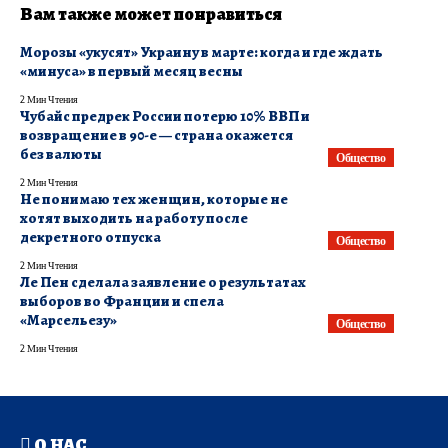
Вам также может понравиться
Морозы «укусят» Украину в марте: когда и где ждать
«минуса» в первый месяц весны
2 Мин Чтения
Чубайс предрек России потерю 10% ВВП и
возвращение в 90-е — страна окажется
без валюты
Общество
2 Мин Чтения
Не понимаю тех женщин, которые не
хотят выходить на работу после
декретного отпуска
Общество
2 Мин Чтения
Ле Пен сделала заявление о результатах
выборов во Франции и спела
«Марсельезу»
Общество
2 Мин Чтения
О НАС