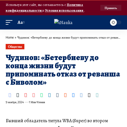
Используя этот сайт, вы соглашаетесь с
Политика
Принять
конфиденциальности
и
Условия использования
.
Аа
Home
»
Чудинов: «Бетербиеву до конца жизни будут припоминать отказ от реванша с Биволом»
Общество
Чудинов: «Бетербиеву до
конца жизни будут
припоминать отказ от реванша
с Биволом»
9 ноября, 2024
1 Мин Чтения
Бывший обладатель титула WBA (Super) во втором